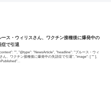
ルース・ウィリスさん、ワクチン接種後に爆発中の
語症で引退
context": "", "@type": "NewsArticle", "headline": "ブルース・ウィ
さん、ワクチン接種後に爆発中の失語症で引退", "image": [ "" ],
ePublished"...