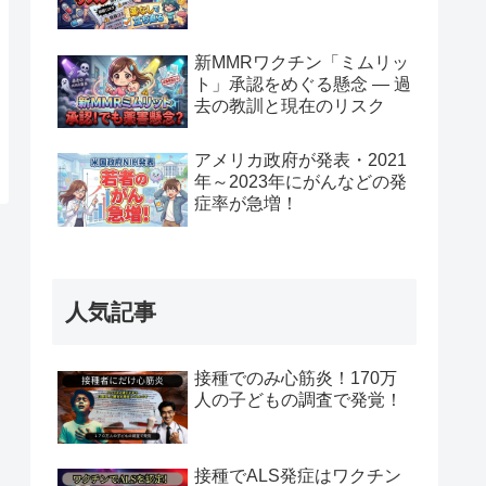
新MMRワクチン「ミムリッ
ト」承認をめぐる懸念 — 過
去の教訓と現在のリスク
アメリカ政府が発表・2021
年～2023年にがんなどの発
症率が急増！
人気記事
接種でのみ心筋炎！170万
人の子どもの調査で発覚！
接種でALS発症はワクチン