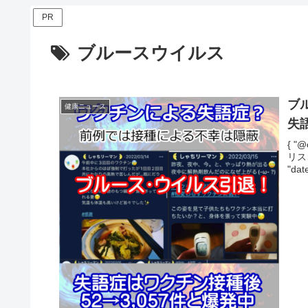
PR
ブルースウイルス
ブ
健康ニュース
失
{ "@
リス
"dat