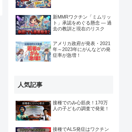
新MMRワクチン「ミムリッ
ト」承認をめぐる懸念 — 過
去の教訓と現在のリスク
アメリカ政府が発表・2021
年～2023年にがんなどの発
症率が急増！
人気記事
接種でのみ心筋炎！170万
人の子どもの調査で発覚！
接種でALS発症はワクチン