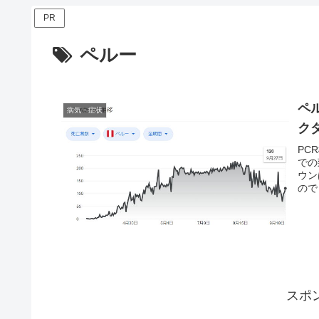
PR
ペルー
ペ
病気・症状
ク
PC
での
ウン
ので
スポ