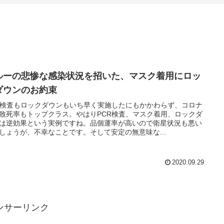
ルーの悲惨な感染状況を招いた、マスク着用にロッ
ダウンのお約束
R検査もロックダウンもいち早く実施したにもかかわらず、コロナ
致死率もトップクラス。やはりPCR検査、マスク着用、ロックダ
は逆効果という実例ですね。品個運率が高いので衛星状況も悪い
しょうが、不幸なことです。そして安定の無意味な...
2020.09.29
ンサーリンク