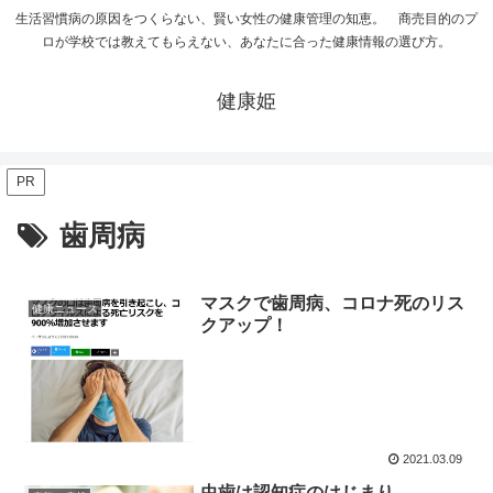
生活習慣病の原因をつくらない、賢い女性の健康管理の知恵。 商売目的のプ
ロが学校では教えてもらえない、あなたに合った健康情報の選び方。
健康姫
PR
歯周病
マスクで歯周病、コロナ死のリス
健康ニュース
クアップ！
2021.03.09
虫歯は認知症のはじまり