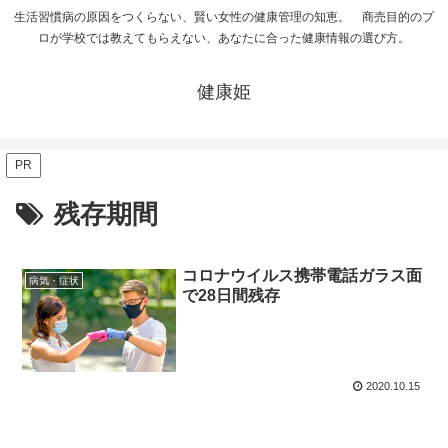
生活習慣病の原因をつくらない、賢い女性の健康管理の知恵。 商売目的のプ
ロが学校では教えてもらえない、あなたに合った健康情報の選び方。
健康姫
PR
残存期間
コロナウイルス携帯電話ガラス面
病気・症状
で28日間残存
2020.10.15