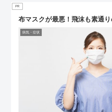
PR
布マスクが最悪！飛沫も素通り
病気・症状