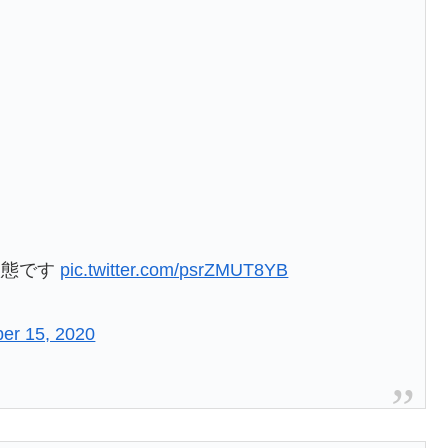
状態です
pic.twitter.com/psrZMUT8YB
er 15, 2020