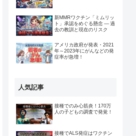
新MMRワクチン「ミムリッ
ト」承認をめぐる懸念 — 過
去の教訓と現在のリスク
アメリカ政府が発表・2021
年～2023年にがんなどの発
症率が急増！
人気記事
接種でのみ心筋炎！170万
人の子どもの調査で発覚！
接種でALS発症はワクチン