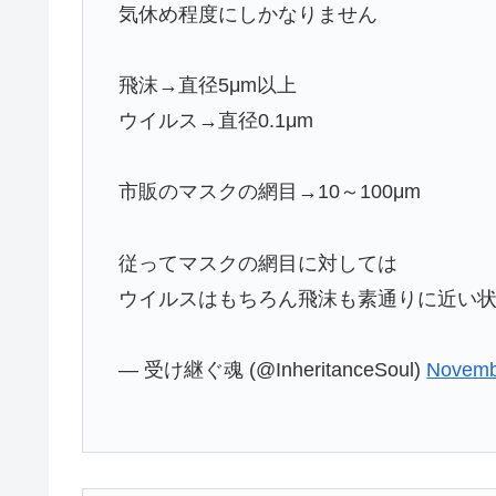
気休め程度にしかなりません
飛沫→直径5μm以上
ウイルス→直径0.1μm
市販のマスクの網目→10～100μm
従ってマスクの網目に対しては
ウイルスはもちろん飛沫も素通りに近い
— 受け継ぐ魂 (@InheritanceSoul)
Novemb