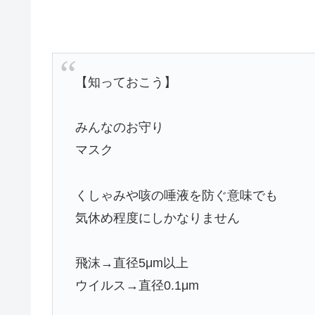
【知っておこう】
みんなのお守り
マスク
くしゃみや咳の唾液を防ぐ意味でも
気休め程度にしかなりません
飛沫→直径5μm以上
ウイルス→直径0.1μm