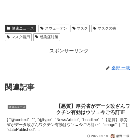
健康ニュース
スウェーデン
マスク
マスクの害
マスク着用
感染症対策
スポンサーリンク
桑野 一哉
関連記事
【悪質】厚労省がデータ改ざんワ
健康ニュース
クチン有効はウソ→今ごろ訂正
{ "@context": "", "@type": "NewsArticle", "headline": "【悪質】厚労
省がデータ改ざんワクチン有効はウソ→今ごろ訂正", "image": [ "" ],
"datePublished":...
桑野 一哉
2022.05.18