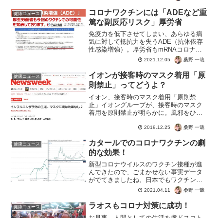
コロナワクチンには「ADEなど重
健康ニュース
篤な副反応リスク」厚労省
免疫力を低下させてしまい、あらゆる病
気に対して抵抗力を失うADE（抗体依存
性感染増強）。厚労省もmRNAコロナワ
クチンで危険性を告知済み。接種者は自
桑野 一哉
2021.12.05
己責任で免疫力を失う選択をしたってこ
とですね。マスコミやワクチンの売人は
イオンが接客時のマスク着用「原
健康ニュース
売上最優先なのでリス...
則禁止」ってどうよ？
イオン、接客時のマスク着用「原則禁
止」イオングループが、接客時のマスク
着用を原則禁止が明らかに。風邪をひい
た場合は認めるとのこと。ざっくりとし
桑野 一哉
た理由はこちら。 表情がわかりにくい 声
2019.12.25
が聞こえにくい 不健康そうに煮える当
カタールでのコロナワクチンの劇
然、食品売り場で接客す...
健康ニュース
的な効果！
新型コロナウイルスのワクチン接種が進
んできたので、ごまかせない事実データ
がでてきましたね。日本でもワクチン接
種、楽しみにしている人がいるんでしょ
桑野 一哉
2021.04.11
うね。カタールではワクチン接種後、不
幸が爆発！公開している人も多いことで
ラオスもコロナ対策に成功！
健康ニュース
しょう。カタール低速接種...
お見事、人間としての生活を虜ドスコト