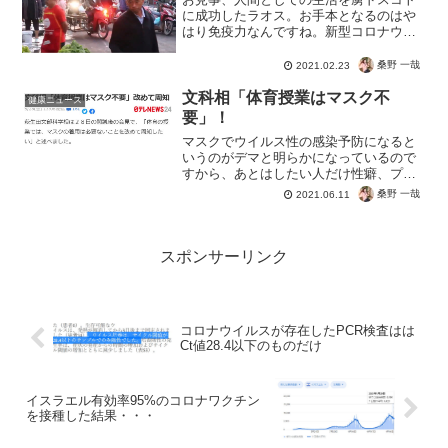
に成功したラオス。お手本となるのはや
はり免疫力なんですね。新型コロナウイ
ルスに勝利した成功国に追加しておきま
しょう。マスクして、緊急事態にして、
桑野 一哉
2021.02.23
経済を破綻し、ワクチンを摂取する。そ
れでも戻らないとアナウン...
文科相「体育授業はマスク不
健康ニュース
要」！
マスクでウイルス性の感染予防になると
いうのがデマと明らかになっているので
すから、あとはしたい人だけ性癖、プレ
イとして勝手にお楽しみください。少な
桑野 一哉
2021.06.11
くとも科学的にはどうやってもコロナ対
策にはならず、ムコール症など病気の原
因になるだけですね。この...
スポンサーリンク
コロナウイルスが存在したPCR検査はは
Ct値28.4以下のものだけ
イスラエル有効率95%のコロナワクチン
を接種した結果・・・