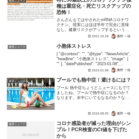
健康ニュース
種は重症化・死亡リスクアップの
恐怖！
さんざんもてはやされたmRNAコロナワ
クチン。現実にはほぼ半年で完全に意味
なし。健康リスクがアップするという悲
惨な事実が発覚。３回目を打てばさらに
桑野 一哉
2021.10.29
免疫力は下がるが、打たないと目先のリ
スクが高いまま・・・でも治験中ならプ
小胞体ストレス
健康ニュース
ラセボや、管理の問題で...
{ "@context": "", "@type": "NewsArticle",
"headline": "小胞体ストレス", "image": [
"" ], "datePublished": "2023-01-08",
"dateMo...
桑野 一哉
2023.01.08
プールでも熱中症！避けるには？
健康ニュース
プール 熱中症ちょうどニュースにもでて
ましたね。プールで熱中症になるのか？
なります。水中にいてもなるのか？なり
ます。しつこくお伝えしていますが、熱
中症は体温が上がってしまう症状です。
水中でも温度が高ければ、体温も上がっ
桑野 一哉
2019.08.05
てしまい熱中症になりま...
コロナ感染者が減った理由がシン
健康ニュース
プル！PCR検査のCt値を下げた
から