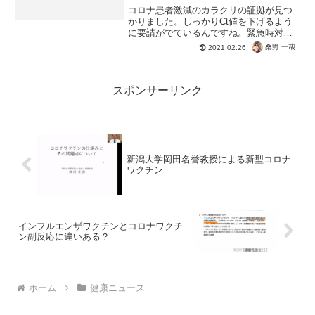
コロナ患者激減のカラクリの証拠が見つ
かりました。しっかりCt値を下げるよう
に要請がでているんですね。緊急時対宣
言や感染症対策であれば前回の時に結果
桑野 一哉
2021.02.26
がでていることから、それらは効果なし
ということも明らかになりましたね。で
もCt値って現場で変更...
スポンサーリンク
新潟大学岡田名誉教授による新型コロナ
ワクチン
インフルエンザワクチンとコロナワクチ
ン副反応に違いある？
ホーム
健康ニュース