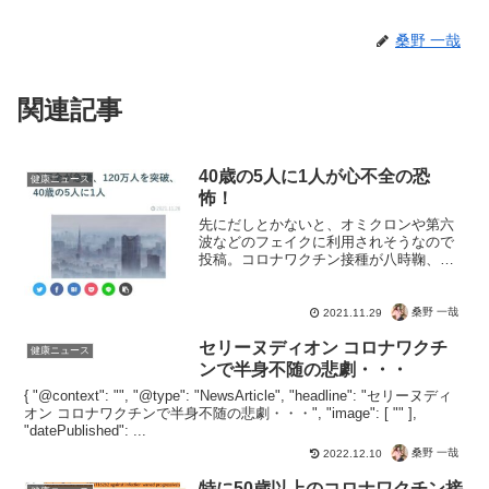
桑野 一哉
関連記事
40歳の5人に1人が心不全の恐
健康ニュース
怖！
先にだしとかないと、オミクロンや第六
波などのフェイクに利用されそうなので
投稿。コロナワクチン接種が八時鞠、心
不全の患者が激増！心不全の患者が120万
人を突破だそうですよ。あ、コロナはま
ったく関係ないので。海外でも若い人が
桑野 一哉
2021.11.29
バタバタ死んでますが...
セリーヌディオン コロナワクチ
健康ニュース
ンで半身不随の悲劇・・・
{ "@context": "", "@type": "NewsArticle", "headline": "セリーヌディ
オン コロナワクチンで半身不随の悲劇・・・", "image": [ "" ],
"datePublished": ...
桑野 一哉
2022.12.10
特に50歳以上のコロナワクチン接