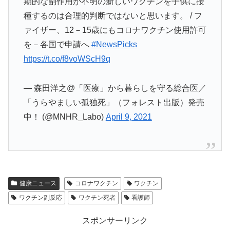
期的な副作用が不明の新しいワクチンを子供に接
種するのは合理的判断ではないと思います。 / フ
ァイザー、12－15歳にもコロナワクチン使用許可
を－各国で申請へ
#NewsPicks
https://t.co/f8voWScH9q
— 森田洋之@「医療」から暮らしを守る総合医／
「うらやましい孤独死」（フォレスト出版）発売
中！ (@MNHR_Labo)
April 9, 2021
健康ニュース
コロナワクチン
ワクチン
ワクチン副反応
ワクチン死者
看護師
スポンサーリンク