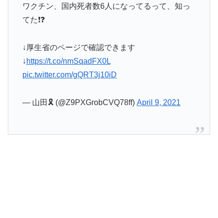
ワクチン、国内死者数6人になってるって、知っ
てた❗️❓
↓厚生省のページで確認できます
↓
https://t.co/nmSqadFX0L
pic.twitter.com/gQRT3j10iD
— 山田🎗 (@Z9PXGrobCVQ78ff)
April 9, 2021