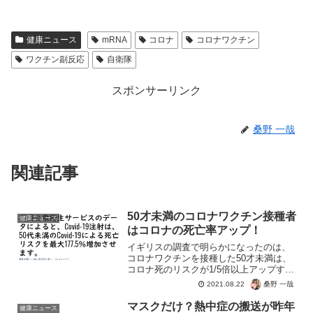
健康ニュース
mRNA
コロナ
コロナワクチン
ワクチン副反応
自衛隊
スポンサーリンク
桑野 一哉
関連記事
50才未満のコロナワクチン接種者
健康ニュース
はコロナの死亡率アップ！
イギリスの調査で明らかになったのは、
コロナワクチンを接種した50才未満は、
コロナ死のリスクが1/5倍以上アップする
というもの。感染予防、発症予防、重症
桑野 一哉
2021.08.22
化予防にもならず、死亡リスクを上げる
だけという・・・打ってしまった人。特
マスクだけ？熱中症の搬送が昨年
健康ニュース