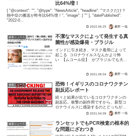
に２回接種してしま...
比64%増！
{ "@context": "", "@type": "NewsArticle", "headline": "マスクだけ？
熱中症の搬送が昨年比64%増！", "image": [ "" ], "datePublished":
"2022-0...
桑野 一哉
2022.06.25
不潔なマスクによって発生する真
健康ニュース
菌性が感染爆発・ブラジル
インドに引き続き、マスク着用によって
起こる コロナウイルスなんかより怖
い 【ムコール症】 がブラジルでも大流
行。真菌はいわばカビで、湿度が高く不
潔であればマスク内で増殖するので注意
が必要ですね。新型コロナウイルスの変
桑野 一哉
2021.06.04
異種のようなショボ...
恐怖！イギリスのコロナワクチン
健康ニュース
副反応レポート
続々と結果が出ているコロナワクチンの
副反応。衝撃の副作用ですから、新型コ
ロナウイルスに感染するのとどっちがこ
わいか？考える必要があるでしょう
桑野 一哉
2021.04.09
ね。！–英国政府は、Covidワクチンに対
する有害反応に関する第9回報告書を発表
ランセットでもPCR検査の根本的
健康ニュース
しましたショッキング...
な問題にざわつき