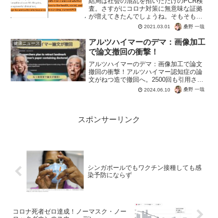
結局は社会の混乱を招いただけのPCR検
査。さすがにコロナ対策に無意味な証拠
が増えてきたんでしょうね。そもそも感
染症を検査するためのものではないので
桑野 一哉
2021.03.01
当たり前ですが。私のようなド素人でも
覚えてしまったCt値なんかにも触れられ
アルツハイマーのデマ：画像加工
健康ニュース
ていますね。検査法だ...
で論文撤回の衝撃！
アルツハイマーのデマ：画像加工で論文
撤回の衝撃！アルツハイマー認知症の論
文がねつ造で撤回へ。2500回も引用され
た、いわば常識となっていた根拠が崩
桑野 一哉
2024.06.10
壊。アミロイドベータ説も根本から見直
す必要が出てきましたね。効果も期待で
きない治療薬の利権は、...
スポンサーリンク
シンガポールでもワクチン接種しても感
染予防にならず
コロナ死者ゼロ達成！ノーマスク・ノー