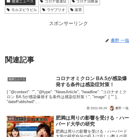
健康ニュース
コロナ後遺症
コロナ治療薬
モルヌピラビル
ラゲブリオ
薬害
スポンサーリンク
桑野 一哉
関連記事
コロナオミクロン BA.5が感染爆
健康ニュース
発する条件は感染症対策！
{ "@context": "", "@type": "NewsArticle", "headline": "コロナオミク
ロン BA.5が感染爆発する条件は感染症対策！", "image": [ "" ],
"datePublished":...
桑野 一哉
2022.06.29
肥満は周りの影響を受ける・ハー
健康ニュース
バード大学の研究
肥満は周りの影響を受ける・ハーバード
大学の研究自分の収入は近しい数人の平