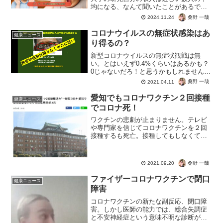
均になる、なんて聞いたことがあるでし
ょう。実は肥満も同じで、周りの影響を
桑野 一哉
2024.11.24
受けて伝染してしまうとは。正確には肥
満になる習慣の影響を受けてしまうので
コロナウイルスの無症状感染はあ
健康ニュース
しょうね。具体的に２つの...
り得るの？
新型コロナウイルスの無症状観戦は無
い。とはいえず0.4%くらいはあるかも？
0じゃないだろ！と思うかもしれません
が、この確率の対策が必要か？というこ
桑野 一哉
2021.04.11
とですね。ましてやコロナに感染しても
ただの風邪でしかない。そのために、未
愛知でもコロナワクチン２回接種
健康ニュース
だに感染予防効果の科学...
でコロナ死！
ワクチンの悲劇が止まりません。テレビ
や専門家を信じてコロナワクチンを２回
接種するも死亡。接種してもしなくても
死んでしまうなら、あるのは副反応のリ
スクだけですね。いやむしろ、副反応で
亡くなっただけという可能性もあります
桑野 一哉
2021.09.20
ね。もう国民がパニックに...
ファイザーコロナワクチンで閉口
健康ニュース
障害
コロナワクチンの新たな副反応、閉口障
害。しかし医師の能力では、総合失調症
と不安神経症という意味不明な診断が限