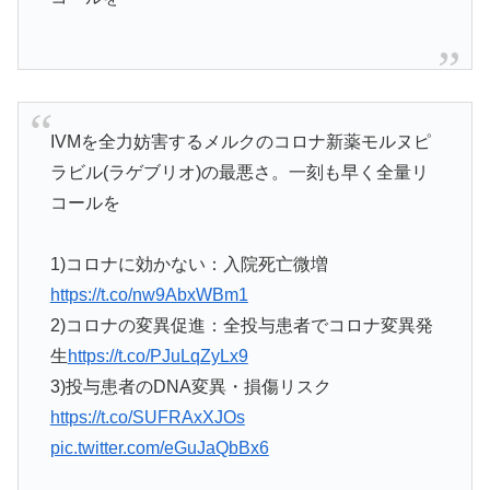
IVMを全力妨害するメルクのコロナ新薬モルヌピ
ラビル(ラゲブリオ)の最悪さ。一刻も早く全量リ
コールを
1)コロナに効かない：入院死亡微増
https://t.co/nw9AbxWBm1
2)コロナの変異促進：全投与患者でコロナ変異発
生
https://t.co/PJuLqZyLx9
3)投与患者のDNA変異・損傷リスク
https://t.co/SUFRAxXJOs
pic.twitter.com/eGuJaQbBx6