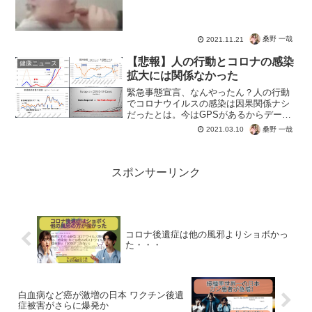
界。自らの不幸を公開してまでワクチン
の被害を減らしたいのでしょう。なんと
か回復してほしいものです。この状況で
もコロナ怖いとか馬鹿丸出...
桑野 一哉
2021.11.21
【悲報】人の行動とコロナの感染
健康ニュース
拡大には関係なかった
緊急事態宣言、なんやったん？人の行動
でコロナウイルスの感染は因果関係ナシ
だったとは。今はGPSがあるからデータ
で客観的に比較できますね。テレビなど
桑野 一哉
2021.03.10
では人の出が多い少ないなどやっていま
すが、まったく意味のない放送。この意
味がなく結果がでない感...
スポンサーリンク
コロナ後遺症は他の風邪よりショボかっ
た・・・
白血病など癌が激増の日本 ワクチン後遺
症被害がさらに爆発か