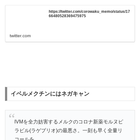
https://twitter.com/corowaku_memo/status/17
66480528369475975
twitter.com
イベルメクチンにはネガキャン
IVMを全力妨害するメルクのコロナ新薬モルヌピ
ラビル(ラゲブリオ)の最悪さ。一刻も早く全量リ
コールを