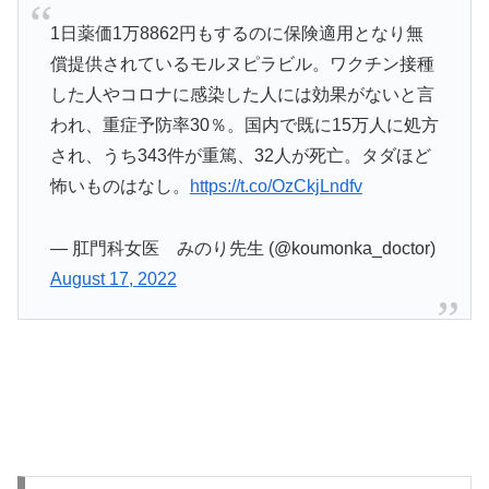
1日薬価1万8862円もするのに保険適用となり無
償提供されているモルヌピラビル。ワクチン接種
した人やコロナに感染した人には効果がないと言
われ、重症予防率30％。国内で既に15万人に処方
され、うち343件が重篤、32人が死亡。タダほど
怖いものはなし。
https://t.co/OzCkjLndfv
— 肛門科女医 みのり先生 (@koumonka_doctor)
August 17, 2022