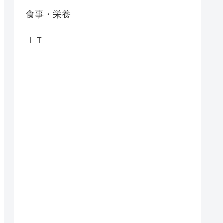
食事・栄養
ＩＴ