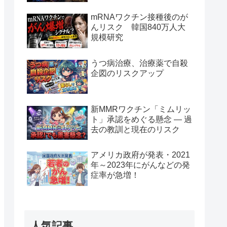
mRNAワクチン接種後のが
んリスク 韓国840万人大
規模研究
うつ病治療、治療薬で自殺
企図のリスクアップ
新MMRワクチン「ミムリッ
ト」承認をめぐる懸念 — 過
去の教訓と現在のリスク
アメリカ政府が発表・2021
年～2023年にがんなどの発
症率が急増！
人気記事