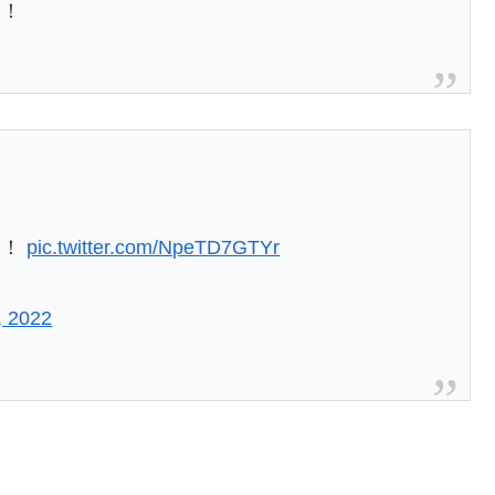
！！
！！
pic.twitter.com/NpeTD7GTYr
, 2022