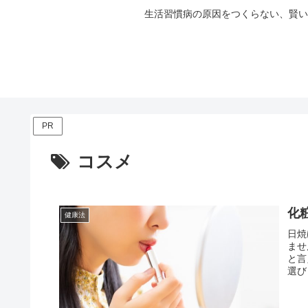
生活習慣病の原因をつくらない、賢い
PR
コスメ
化
健康法
日焼
ませ
と言
選び