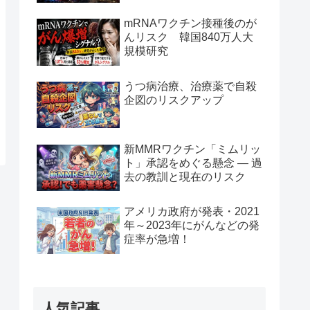
mRNAワクチン接種後のが
んリスク 韓国840万人大
規模研究
うつ病治療、治療薬で自殺
企図のリスクアップ
新MMRワクチン「ミムリッ
ト」承認をめぐる懸念 — 過
去の教訓と現在のリスク
アメリカ政府が発表・2021
年～2023年にがんなどの発
症率が急増！
人気記事