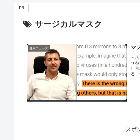
PR
サージカルマスク
マ
健康ニュース
マス
うね
し合
る、
スポ