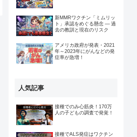
新MMRワクチン「ミムリッ
ト」承認をめぐる懸念 — 過
去の教訓と現在のリスク
アメリカ政府が発表・2021
年～2023年にがんなどの発
症率が急増！
人気記事
接種でのみ心筋炎！170万
人の子どもの調査で発覚！
接種でALS発症はワクチン