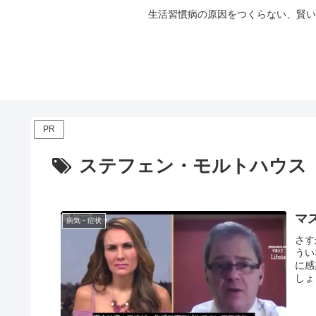
生活習慣病の原因をつくらない、賢い
PR
ステフェン・モルトハウス
マ
病気・症状
さす
うい
に感
しょ