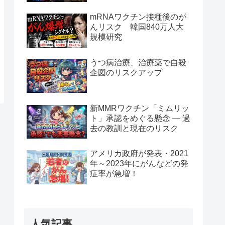
mRNAワクチン接種後のが
んリスク 韓国840万人大
規模研究
うつ病治療、治療薬で自殺
企図のリスクアップ
新MMRワクチン「ミムリッ
ト」承認をめぐる懸念 — 過
去の教訓と現在のリスク
アメリカ政府が発表・2021
年～2023年にがんなどの発
症率が急増！
人気記事