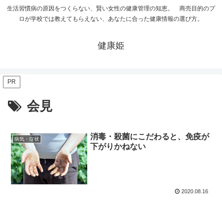
生活習慣病の原因をつくらない、賢い女性の健康管理の知恵。 商売目的のプ
ロが学校では教えてもらえない、あなたに合った健康情報の選び方。
健康姫
PR
会見
消毒・殺菌にこだわると、免疫が
病気・症状
下がりかねない
2020.08.16