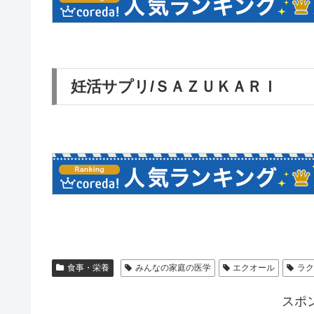
妊活サプリ/ＳＡＺＵＫＡＲＩ
食事・栄養
みんなの家庭の医学
エクオール
ラク
スポ