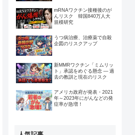
mRNAワクチン接種後のが
んリスク 韓国840万人大
規模研究
うつ病治療、治療薬で自殺
企図のリスクアップ
新MMRワクチン「ミムリッ
ト」承認をめぐる懸念 — 過
去の教訓と現在のリスク
アメリカ政府が発表・2021
年～2023年にがんなどの発
症率が急増！
人気記事