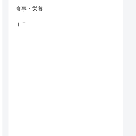
食事・栄養
ＩＴ