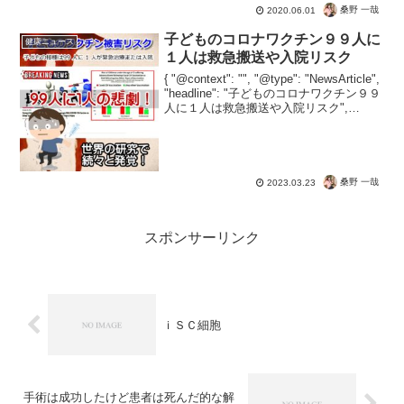
アミノ酸から成るトリペプチドである。
桑野 一哉
2020.06.01
通常はあまり見られないシステインのア
子どものコロナワクチン９９人に
ミノ基とグルタミン...
健康ニュース
１人は救急搬送や入院リスク
{ "@context": "", "@type": "NewsArticle",
"headline": "子どものコロナワクチン９９
人に１人は救急搬送や入院リスク",
"image": [ "" ], "datePublished": ...
桑野 一哉
2023.03.23
スポンサーリンク
ｉＳＣ細胞
手術は成功したけど患者は死んだ的な解