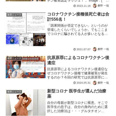
チン被害認定ラッシュ！", "image": [ "" ],
"datePublished": "...
桑野 一哉
2023.11.16
コロナワクチン接種後死亡者は合
健康ニュース
計556名！
「因果関係が否定できない」というのが
登場したくらいでしょうか。でもここま
でコロナに騙されてる人が多いとなる
と、高齢者やコロナ脳にはサッサと接
種。未来のある若者だけでも守る！って
選択もありだと思う。だってテレビに騙
桑野 一哉
2021.07.07
されるような人が、これからの...
抗原原罪によるコロナワクチン後
健康ニュース
遺症
抗原原罪によるコロナワクチン後遺症な
ぜコロナワクチン接種で健康被害が発生
するのか？今回の研究では抗原原罪によ
り免疫力を失うことを確認。接種するこ
桑野 一哉
2024.05.31
とで感染しやすくなり、変異株への対応
も弱まる。打つほど感染、打つほど重症
新型コロナ 医学生が選んだ治療
健康ニュース
化のネタばらしですね。※...
薬
自分の母親が新型コロナに罹患。そこで
医学生の息子は、自分の身内のために選
択した治療法は・・・グルタチオン
(GSH)・2,273円グルタチオンは、3つの