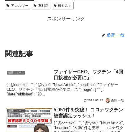
アレルギー
友利新
粉ミルク
スポンサーリンク
桑野 一哉
関連記事
ファイザーCEO、ワクチン「4回
健康ニュース
目接種が必要に」:
{ "@context": "", "@type": "NewsArticle", "headline": "ファイザー
CEO、ワクチン「4回目接種が必要に」:", "image": [ "" ],
"datePublished": "20...
桑野 一哉
2022.03.22
5,051件を突破！ コロナワクチン
健康ニュース
被害認定ラッシュ！
{ "@context": "", "@type": "NewsArticle",
"headline": "5,051件を突破！ コロナワク