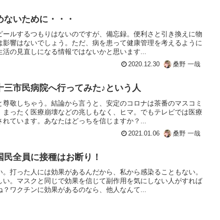
めないために・・・
ピールするつもりはないのですが、備忘録。便利さと引き換えに物
は影響はないでしょう。ただ、病を患って健康管理を考えるように
活の見直しになる情報ではないかと思います...
2020.12.30
桑野 一哉
十三市民病院へ行ってみた♪という人
と尊敬しちゃう。結論から言うと、安定のコロナは茶番のマスコミ
。まったく医療崩壊などの兆しもなく、ヒマ。でもテレビでは医療
れています。あなたはどっちを信じますか？...
2021.01.06
桑野 一哉
国民全員に接種はお断り！
い。打った人には効果があるんだから、私から感染ることもない。
しい。マスクと同じで効果を信じて副作用を気にしない人がすれば
？ワクチンに効果があるのなら、他人なんて...