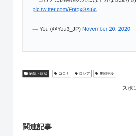
pic.twitter.com/FntqxGsI6c
— You (@You3_JP)
November 20, 2020
病気・症状
コロナ
ロシア
集団免疫
スポ
関連記事