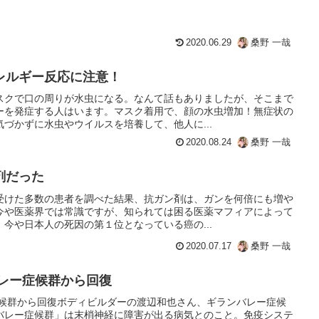
2020.06.29
桑野 一哉
レルギー反応に注意！
スクで口の周りが水虫になる。なんて話もありましたが、そこまで
ーを発症する人はいます。マスク着用で、顔の水虫増加！無症状の
づかずに水虫やウイルスを培養して、他人に...
2020.08.24
桑野 一哉
剤だった
受けた多数の患者を調べた結果、抗ガン剤は、ガンを何倍にも増や
今や医薬界では常識ですが、知られては困る医薬マフィアによって
今や日本人の死因の第１位となっている癌の...
2020.07.17
桑野 一哉
バレー症候群から回復
症候群から回復ボディビルダーの渡辺和也さん、ギランバレー症候
バレー症候群」は末梢神経に障害が出る病気とのこと。免疫システ