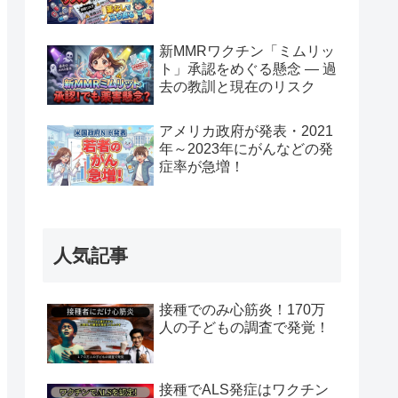
新MMRワクチン「ミムリッ
ト」承認をめぐる懸念 — 過
去の教訓と現在のリスク
アメリカ政府が発表・2021
年～2023年にがんなどの発
症率が急増！
人気記事
接種でのみ心筋炎！170万
人の子どもの調査で発覚！
接種でALS発症はワクチン