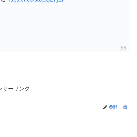
ンサーリンク
桑野 一哉