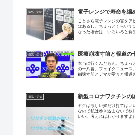
電子レンジで寿命を縮
病気・症状
ことさら電子レンジの害をア
はあるし、ちょっとくらいで
なった場合は、いろいろと食生
医療崩壊寸前と報道の
病気・症状
本当に行くんだもん、ちょっ
の十八番、フェイクニュース
崩壊寸前とデマが堂々と報道さ
新型コロナワクチンの
病気・症状
ヤクは欲しい奴だけ打てばい
なので私は巻き込まないで欲
いい。考えればわかりますよね