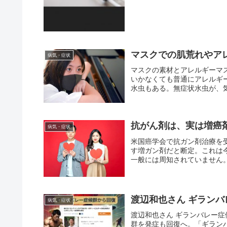
マスクでの肌荒れやア
病気・症状
マスクの素材とアレルギーマ
いかなくても普通にアレルギ
水虫もある。無症状水虫が、気
抗がん剤は、実は増癌
病気・症状
米国癌学会で抗ガン剤治療を
す増ガン剤だと断定。これは
一般には周知されていません。
渡辺和也さん ギラン
病気・症状
渡辺和也さん ギランバレー
群を発症も回復へ。「ギラン