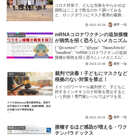
コロナ対策で、どんな失敗をやらかせば
国民はここまで怒るのか？調べてみる
と、ロックダウンにマスク着用の義務化
という、コロナ感染拡大の定番セットｗ
ｗｗさすがに科学と事実を検証した人な
桑野 一哉
2021.03.26
ら笑っちゃう話ですが、ワザとだろ？と
思うくらい、病気を招くため...
mRNAコロナワクチンの追加接種
健康ニュース
が病気を招く恐ろしいメカニズム
{ "@context": "", "@type": "NewsArticle",
"headline": "mRNAコロナワクチンの追加
接種が病気を招く恐ろしいメカニズム",
"image": [ "" ], "datePublished...
桑野 一哉
2023.10.08
裁判で決着！子どもにマスクなど
健康ニュース
根拠のない対策を禁止！
ドイツのワーマール裁判所で、子どもに
対するインチキコロナ対策を禁止すると
いう判決！専門家レベルではデマを見破
っていましたが、裁判の判決がしっかり
でました。さぁ日本もデマに騙されてい
る場合じゃなく、フェイクコロナのウソ
を暴いていかなくてはです...
桑野 一哉
2021.05.02
接種するほど感染が増える・ワク
健康ニュース
チンパラドックス