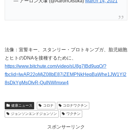
— アーロン大塚 (@AaronOtsuka)
March 14, 2021
法像：宣誓キー、スタンリー・プロトキンプガ、胎児細胞
とヒトのDNAを接種するために、
https://www.bitchute.com/video/sU8g7IBd9uqO/?
fbclid=IwAR22oMjZ08bE87iZEMPNkHeqBaWhe1JW1YI2
8sDkYgMsOIvR-QuINWlmxw4
健康ニュース
コロナ
コロナワクチン
ジョンソンエンドジョンソン
ワクチン
スポンサーリンク