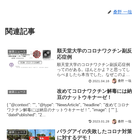
桑野 一哉
関連記事
順天堂大学のコロナワクチン副反
健康ニュース
応症例
順天堂大学のコロナワクチン副反応症例
ってのがある。ほんとかよ？と思ってし
らべましたら本当でした。なぜこのよう
な重要な情報をニュースでは放送してく
桑野 一哉
2021.04.16
れないのでしょうね？順天堂大学は公開
してくれてるので、むしろ信用ができま
改めてコロナワクチン解毒には納
健康ニュース
すよね。隠しきれなくなっ...
豆のナットウキナーゼ！
{ "@context": "", "@type": "NewsArticle", "headline": "改めてコロナ
ワクチン解毒には納豆のナットウキナーゼ！", "image": [ "" ],
"datePublished": "2...
桑野 一哉
2023.01.28
パラグアイの失敗したコロナ対策
健康ニュース
に対するデモ！