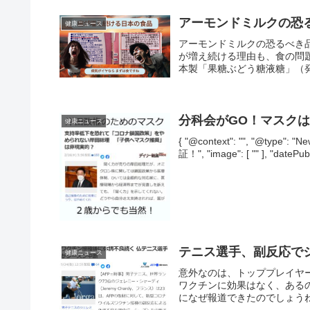
アーモンドミルクの恐
健康ニュース
アーモンドミルクの恐るべき
が増え続ける理由も、食の問
本製「果糖ぶどう糖液糖」（発
分科会がGO！マスク
健康ニュース
{ "@context": "", "@typ
証！", "image": [ "" ], "datePub
テニス選手、副反応で
健康ニュース
意外なのは、トッププレイヤ
ワクチンに効果はなく、ある
になぜ報道できたのでしょうね