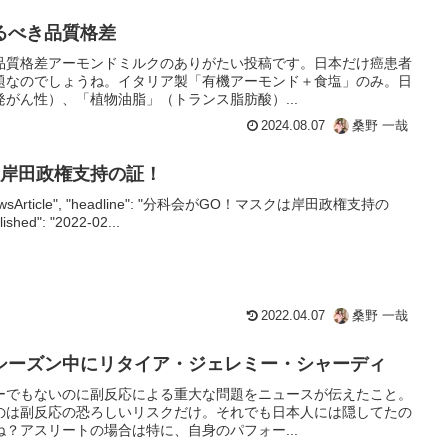
るべき品質格差
品質格差アーモンドミルクのありがたい投稿です。日本だけ癌患者
題なのでしょうね。イタリア製「有機アーモンド＋食塩」のみ。日
がん性）、「植物油脂」（トランス脂肪酸）...
2024.08.07
桑野 一哉
は岸田政権支持の証！
e": "NewsArticle", "headline": "分科会がGO！マスクは岸田政権支持の
lished": "2022-02...
2022.04.07
桑野 一哉
シーズン中にリタイア・ジェレミー・シャーディ
ーでもないのに副反応による重大な問題をニュースが伝えたこと。
のは副反応の恐ろしいリスクだけ。それでも日本人には隠してたの
？アスリートの場合は特に、自身のパフォー...