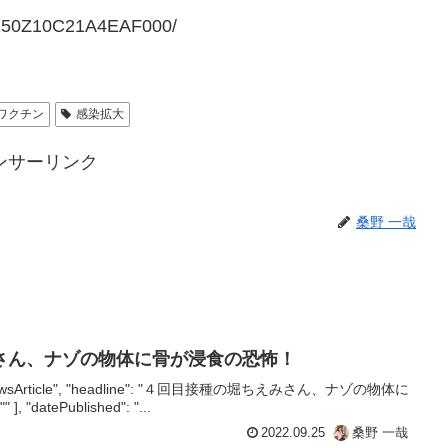
37150Z10C21A4EAF000/
ワクチン
感染拡大
ンサーリンク
桑野 一哉
さん、ナゾの物体に骨が浸食の恐怖！
e": "NewsArticle", "headline": "４回目接種の堀ちえみさん、ナゾの物体に
 "datePublished": "...
2022.09.25
桑野 一哉