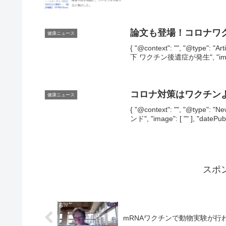
論文も登場！コロナワ
健康ニュース
{ "@context": "", "@typ
下 ワクチン後遺症が発生", "image": [
コロナ対策はワクチン
健康ニュース
{ "@context": "", "@typ
ンド", "image": [ "" ], "datePub
スポ
mRNAワクチンで動物実験が行