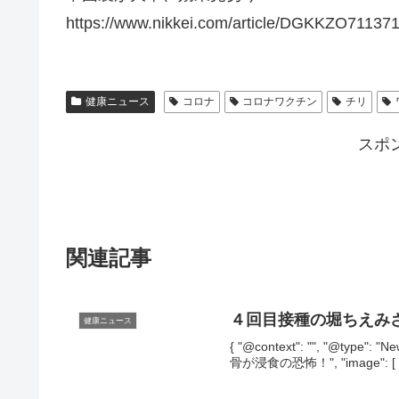
https://www.nikkei.com/article/DGKKZO711
健康ニュース
コロナ
コロナワクチン
チリ
スポ
関連記事
４回目接種の堀ちえみ
健康ニュース
{ "@context": "", "@typ
骨が浸食の恐怖！", "image": [ "" ],