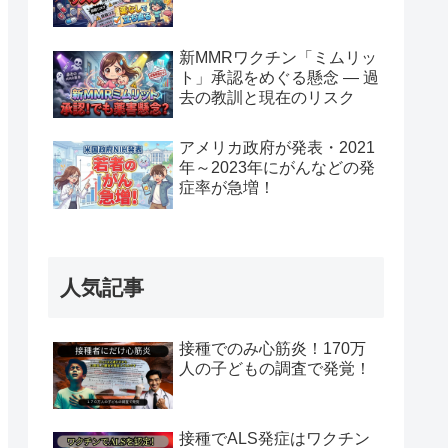
新MMRワクチン「ミムリッ
ト」承認をめぐる懸念 — 過
去の教訓と現在のリスク
アメリカ政府が発表・2021
年～2023年にがんなどの発
症率が急増！
人気記事
接種でのみ心筋炎！170万
人の子どもの調査で発覚！
接種でALS発症はワクチン