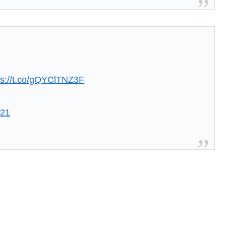
聞
ps://t.co/gQYClTNZ3F
021