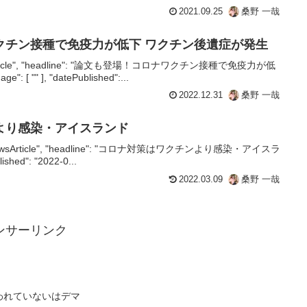
2021.09.25
桑野 一哉
クチン接種で免疫力が低下 ワクチン後遺症が発生
e": "Article", "headline": "論文も登場！コロナワクチン接種で免疫力が低
 "" ], "datePublished":...
2022.12.31
桑野 一哉
より感染・アイスランド
e": "NewsArticle", "headline": "コロナ対策はワクチンより感染・アイスラ
lished": "2022-0...
2022.03.09
桑野 一哉
ンサーリンク
われていないはデマ