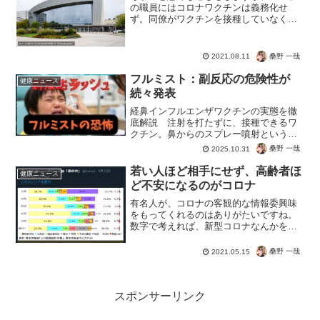
の職員にはコロナワクチンは義務化せ
ず。同僚がワクチンを接種していなくて
問題ない。むしろ感染拡大に繋がるって
知ってるのかもしれませんね。CDCの職
員は、「CDCの職員に動物実験もされて
桑野 一哉
2021.08.11
いない、まだ実験的な...
フルミスト：副反応の危険性が
健康ニュース
続々発表
経鼻インフルエンザワクチンの実態を徹
底解説 注射を打たずに、接種できるワ
クチン。鼻からのスプレー噴射という恐
怖のフルミスト。さっそく政府も副反応
桑野 一哉
2025.10.31
報告も続々と発表。インフルエンザの予
防で副作用がインフルエンザまであ
若い人ほど相手にせず、高齢者ほ
健康ニュース
る。 まぁ風邪ならまだしも、...
ど不安になるのがコロナ
有名人が、コロナの客観的な情報委興味
をもってくれるのはありがたいですね。
数字で考えれば、新型コロナなんかを考
えること自体が時間の無駄という。【変
異株が若者に重症化はデマ】でわかるよ
桑野 一哉
2021.05.15
うに、テレビに騙されてる場合じゃない
ですね。目を疑った。これ...
スポンサーリンク