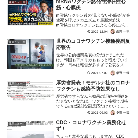
mRNAワクチン誘発性潜在性心
健康ニュース
筋・心膜炎
mRNAワクチン後の“見えない心筋炎”が突
然死を呼ぶメカニズムと最新対処法
mRNAコロナワクチンによる心停止が、
医学的に完全定義。FDAは沈黙を続ける
桑野 一哉
2025.12.04
も、科学の世界では突然死のメカニズム
を解明。効果があり安全性が確認されて
世界のコロナワクチン接種後副反
健康ニュース
いると喧伝された...
応報告
世界の公的機関発表の分だけでこれだ
け。韓国もアメリカももっと増えていま
すが、日本は報告が多すぎて公表をスト
ップ！医師と厚労省が認めただけという
桑野 一哉
2021.07.07
インチキカウントにもかかわらず。コロ
ナ死はPCR検査で「陽性」なだけでカウ
厚労省発表！モデルナ社のコロナ
健康ニュース
ントだったのに、ずいぶん...
ワクチンも感染予防効果なし
厚労省ですらなんら効果の証拠や根拠を
だせないとなれば、ワクチン接種で期待
できるのは深刻な副反応だけということ
ですね。少なくともしっかりとしたデー
桑野 一哉
2021.06.03
タが出るまでは、打たないのが賢い選択
になりそうですね。このような状況でも
CDC・コロナワクチン義務化せ
健康ニュース
テレビのニュースは教えて...
ず！
ちょっと意外な感じもしますが、CDC」