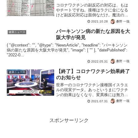
コロナワクチンの副反応の対応は、もは
やチートですね。接種はラクに金になる
けど副反応対応は面倒なだけ。魔法の呪
文「因果関係は不明」♪もちろん同意書に
桑野 一哉
2021.10.28
サインをさせているので、何が起きても
患者側が自分で選択したので自己責任。
パーキンソン病の新たな原因を大
健康ニュース
副反応の治療費は自腹で...
阪大学が発見
{ "@context": "", "@type": "NewsArticle", "headline": "パーキンソン
病の新たな原因を大阪大学が発見", "image": [ "" ], "datePublished":
"2022-0...
桑野 一哉
2022.05.31
【終了】コロナワクチン効果終了
健康ニュース
のお知らせ
世界一のコロナワクチン接種国イスラエ
ルの現実データ。あっというまにワクチ
ンの効果はなくなり、変異株には無力。
つまりワクチンを接種してもメリットは
桑野 一哉
2021.07.31
ナシｗこれから接種する？え？なんのた
めに？副反応の当たりロットを引くため
に？計算の得意な方の分析...
スポンサーリンク