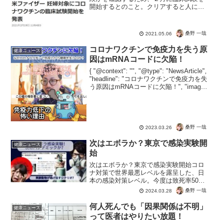
開始するとのこと。クリアすると人に接
種しても安全かどうかの、治験もクリア
できるかもしれません。2023年には人に
接種しても大丈夫という安全性が証明さ
桑野 一哉
2021.05.06
れるかもしれません。...
コロナワクチンで免疫力を失う原
健康ニュース
因はmRNAコードに欠陥！
{ "@context": "", "@type": "NewsArticle",
"headline": "コロナワクチンで免疫力を失
う原因はmRNAコードに欠陥！", "image":
[ "" ], "datePublished": ...
桑野 一哉
2023.03.26
次はエボラか？東京で感染実験開
健康ニュース
始
次はエボラか？東京で感染実験開始コロ
ナ対策で世界最悪レベルを露呈した、日
本の感染対策レベル。今度は致死率50%
を越えるエボラウイルス（存在証明な
桑野 一哉
2024.03.28
し）を感染させる実験を開始。しかもネ
ズミを使い東京でということは、コロナ
何人死んでも「因果関係は不明」
健康ニュース
の武漢パターン。動物が逃...
って医者はやりたい放題！