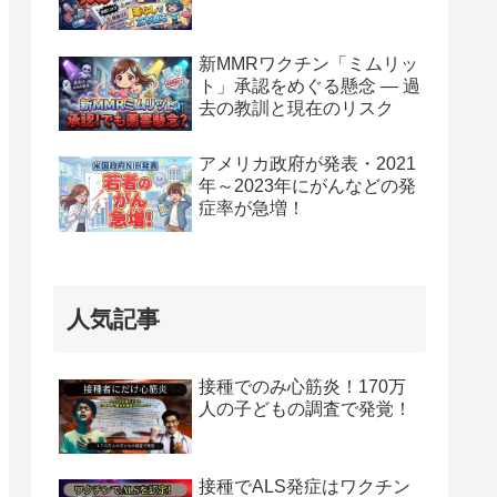
新MMRワクチン「ミムリッ
ト」承認をめぐる懸念 — 過
去の教訓と現在のリスク
アメリカ政府が発表・2021
年～2023年にがんなどの発
症率が急増！
人気記事
接種でのみ心筋炎！170万
人の子どもの調査で発覚！
接種でALS発症はワクチン