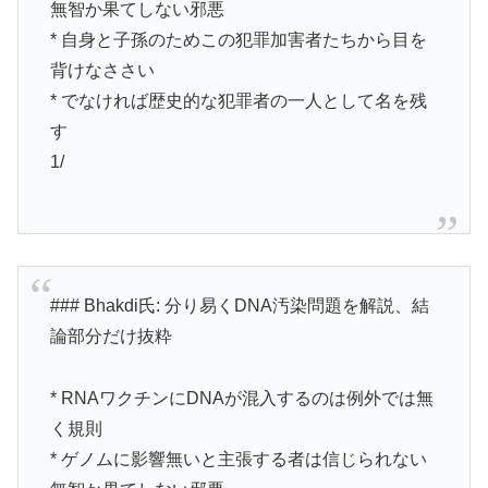
無智か果てしない邪悪
* 自身と子孫のためこの犯罪加害者たちから目を
背けなささい
* でなければ歴史的な犯罪者の一人として名を残
す
1/
### Bhakdi氏: 分り易くDNA汚染問題を解説、結
論部分だけ抜粋
* RNAワクチンにDNAが混入するのは例外では無
く規則
* ゲノムに影響無いと主張する者は信じられない