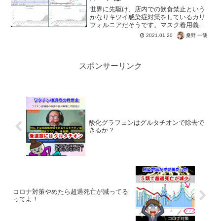
世界に先駆け、店内での飲食禁止という
かなりキツイ感染症対策をしているカリ
フォルニアだそうです。マスク着用義務
もあいまって、安定のコロナ拡大。効果
桑野 一哉
2021.01.20
を検証して見直そう！ってならないんで
すかね？下段は11月からインドア飲食禁
止しているカリフォルニ...
スポンサーリンク
酸化グラフェンはグルタチオンで除去で
きるか？
コロナ対策やめたら超過死亡が減ってる
ってよ！