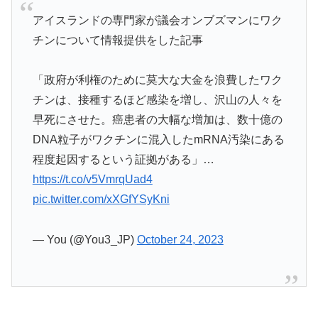
アイスランドの専門家が議会オンブズマンにワク
チンについて情報提供をした記事
「政府が利権のために莫大な大金を浪費したワク
チンは、接種するほど感染を増し、沢山の人々を
早死にさせた。癌患者の大幅な増加は、数十億の
DNA粒子がワクチンに混入したmRNA汚染にある
程度起因するという証拠がある」…
https://t.co/v5VmrqUad4
pic.twitter.com/xXGfYSyKni
— You (@You3_JP)
October 24, 2023