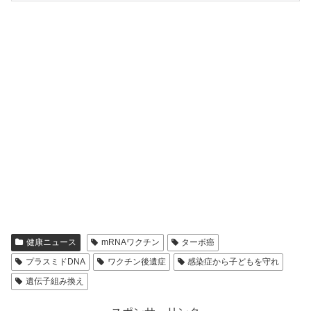
健康ニュース
mRNAワクチン
ターボ癌
プラスミドDNA
ワクチン後遺症
感染症から子どもを守れ
遺伝子組み換え