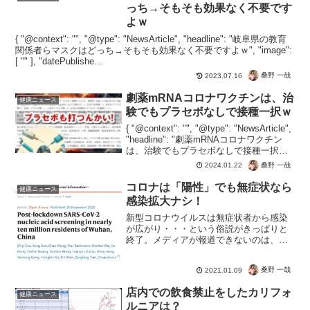
くってのがいいと思うんだ...
っち→そもそも効果なく不要です
よｗ
{ "@context": "", "@type": "NewsArticle", "headline": "岐阜県の教育
関係者らマスクはどっち→そもそも効果なく不要ですよｗ", "image":
[ "" ], "datePublishe...
桑野 一哉
2023.07.16
劇薬mRNAコロナワクチンは、治
健康ニュース
験でもプラセボなしで接種一択ｗ
{ "@context": "", "@type": "NewsArticle",
"headline": "劇薬mRNAコロナワクチン
は、治験でもプラセボなしで接種一択ｗ",
"image": [ "" ], "datePublished...
桑野 一哉
2024.01.22
コロナは「陽性」でも無症状なら
健康ニュース
感染拡大ナシ！
新型コロナウイルスは無症状者から感染
が広がり・・・という俗説がきっぱりと
終了。メディアが報道できないのは、こ
れで３密だの緊急事態宣言だの根拠が一
切否定されてしまうから。根拠のないこ
桑野 一哉
2021.01.09
とを放送しつづけても効果でてます
が・・・これPCR検査の無意...
店内での飲食禁止をしたカリフォ
健康ニュース
ルニアは？