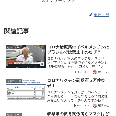
スポンサーリンク
桑野 一哉
関連記事
コロナ治療薬のイベルメクチンは
健康ニュース
ブラジルでは禁止！のなぜ？
コロナ死者が拡大のブラジル。マキサラ
ングアペという地域でイベルメクチンを
15千個配布したら、ICU0人、死亡0人と
コロナに完全勝利。でもブラジル全土で
桑野 一哉
2021.03.27
は、イベルメクチンが禁止という。とて
も隠された意図を感じますね。だって単
コロナワクチン副反応５万件突
健康ニュース
純にコロナの治療薬...
破！
コロナワクチンを打てばこのパンデミッ
クも終わる・・・なんて考える情弱の極
みみたいな人って、多いんですかね？と
りあえず医療従事者が処刑されるのは社
桑野 一哉
2021.04.11
会的損失です。まずはコロナ脳から接種
して、その失敗を見て多くの人が気がつ
岐阜県の教育関係者らマスクはど
健康ニュース