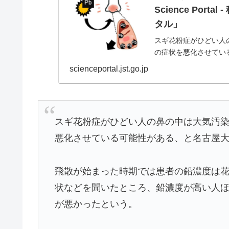
Science Po
タル」
スギ花粉症がひどい人
の症状を悪化させてい
ープが発表した。予防
scienceportal.jst.go.jp
スギ花粉症がひどい人の鼻の中は大気汚
悪化させている可能性がある、と名古屋
飛散が始まった時期では患者の鉛濃度は花
状などを聞いたところ、鉛濃度が高い人ほ
が悪かったという。