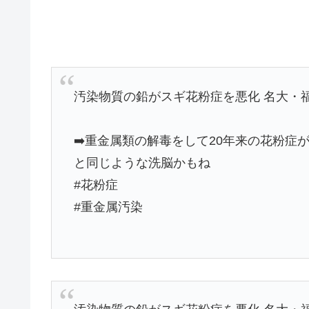
汚染物質の鉛がスギ花粉症を悪化 名大・
➡️重金属類の解毒をして20年来の花粉症
と同じような洗脳かもね
#花粉症
#重金属汚染