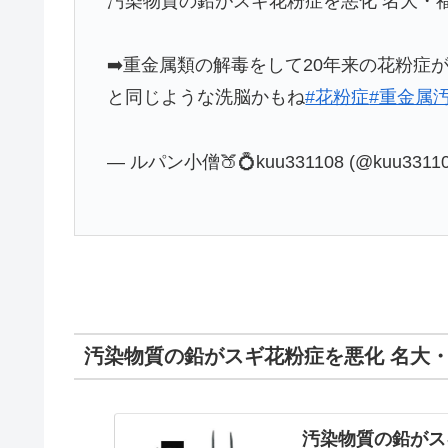
汚染物質の鉛がスギ花粉症を悪化 名大・
➡️重金属類の解毒をして20年来の花粉症
と同じような洗脳かもね
#花粉症
#重金属
— ルパン小僧🍑💍kuu331108 (@kuu3311
汚染物質の鉛がスギ花粉症を悪化 名大
汚染物質の鉛がス