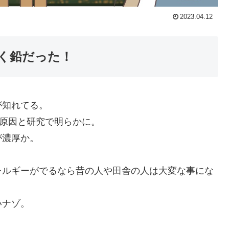
2023.04.12
く鉛だった！
が知れてる。
が原因と研究で明らかに。
が濃厚か。
レルギーがでるなら昔の人や田舎の人は大変な事にな
いナゾ。