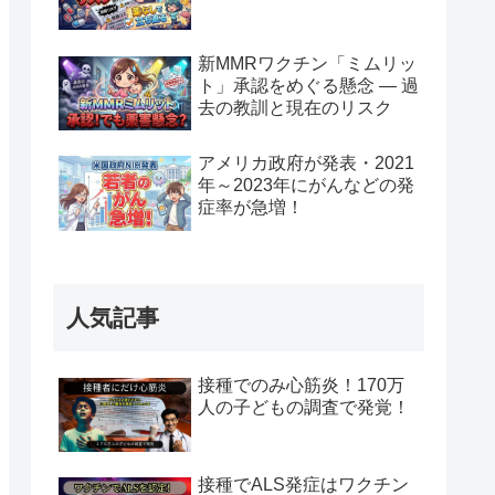
新MMRワクチン「ミムリッ
ト」承認をめぐる懸念 — 過
去の教訓と現在のリスク
アメリカ政府が発表・2021
年～2023年にがんなどの発
症率が急増！
人気記事
接種でのみ心筋炎！170万
人の子どもの調査で発覚！
接種でALS発症はワクチン