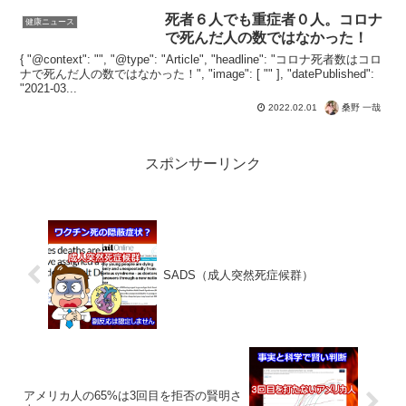
がために事実を隠し接種をすすめるフェ
イクニュースもおおいので、注意したい
死者６人でも重症者０人。コロナ
健康ニュース
ですね。イスラエ...
で死んだ人の数ではなかった！
{ "@context": "", "@type": "Article", "headline": "コロナ死者数はコロ
ナで死んだ人の数ではなかった！", "image": [ "" ], "datePublished":
"2021-03...
桑野 一哉
2022.02.01
スポンサーリンク
SADS（成人突然死症候群）
アメリカ人の65%は3回目を拒否の賢明さ