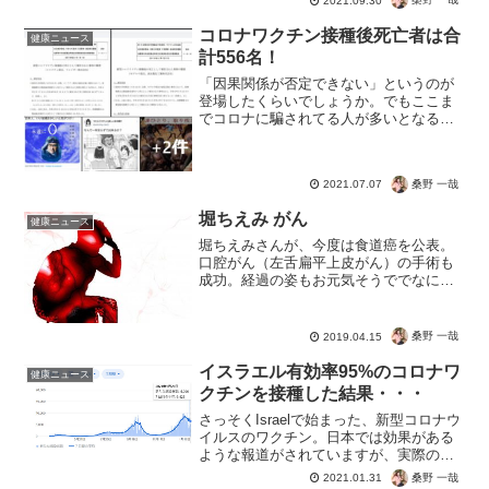
2021.09.30
けならまだいいでしょう。しかし・・・
これから出てくる変異株に対しても免疫
コロナワクチン接種後死亡者は合
健康ニュース
力がさがり感染症リスクが...
計556名！
「因果関係が否定できない」というのが
登場したくらいでしょうか。でもここま
でコロナに騙されてる人が多いとなる
と、高齢者やコロナ脳にはサッサと接
種。未来のある若者だけでも守る！って
選択もありだと思う。だってテレビに騙
桑野 一哉
2021.07.07
されるような人が、これからの...
堀ちえみ がん
健康ニュース
堀ちえみさんが、今度は食道癌を公表。
口腔がん（左舌扁平上皮がん）の手術も
成功。経過の姿もお元気そうででなによ
り。こう聞くと、「転移」や「再発」で
は？と思うのですが、違うとのこと。テ
レビでも「直撃LIVE」などで医師が転移
桑野 一哉
2019.04.15
ではないとコメント。...
イスラエル有効率95%のコロナワ
健康ニュース
クチンを接種した結果・・・
さっそくIsraelで始まった、新型コロナウ
イルスのワクチン。日本では効果がある
ような報道がされていますが、実際のデ
ータではどうなのでしょうか。売りたい
桑野 一哉
2021.01.31