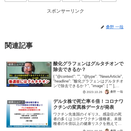
スポンサーリンク
桑野 一哉
関連記事
酸化グラフェンはグルタチオンで
健康ニュース
除去できるか？
{ "@context": "", "@type": "NewsArticle",
"headline": "酸化グラフェンはグルタチオ
ンで除去できるか？", "image": [ "" ],
"datePublished": "2023-...
桑野 一哉
2023.10.26
デルタ株で死亡率６倍！コロナワ
健康ニュース
クチンの変異株データが発表
ワクチン先進国のイギリス。感染症の死
者の多くはコロナワクチン接種者。未接
種者の６倍以上の健康リスクを抱えてし
まったということでしょう。デルタ株だ
桑野 一哉