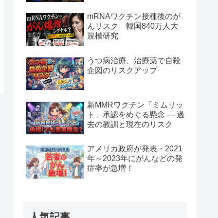
mRNAワクチン接種後のが
んリスク 韓国840万人大
規模研究
うつ病治療、治療薬で自殺
企図のリスクアップ
新MMRワクチン「ミムリッ
ト」承認をめぐる懸念 — 過
去の教訓と現在のリスク
アメリカ政府が発表・2021
年～2023年にがんなどの発
症率が急増！
人気記事