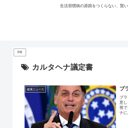
生活習慣病の原因をつくらない、賢い
PR
カルタヘナ議定書
ブ
健康ニュース
ブラ
意し
視で
ナに