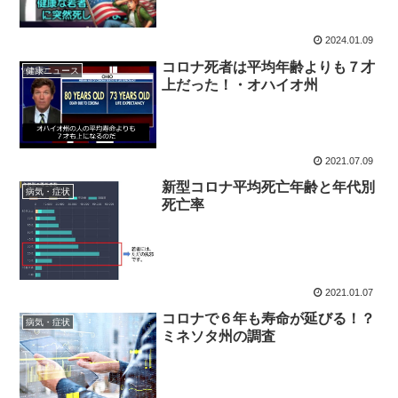
2024.01.09
コロナ死者は平均年齢よりも７才
健康ニュース
上だった！・オハイオ州
2021.07.09
新型コロナ平均死亡年齢と年代別
病気・症状
死亡率
2021.01.07
コロナで６年も寿命が延びる！？
病気・症状
ミネソタ州の調査