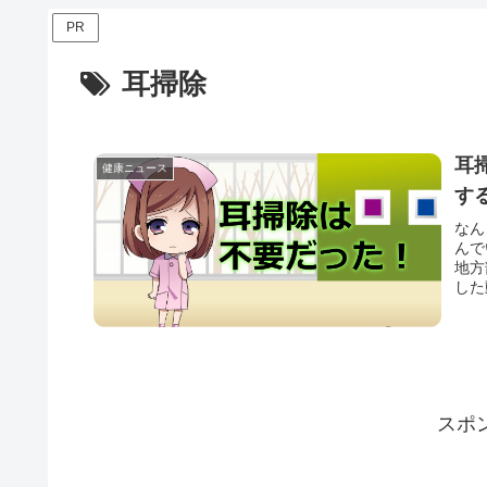
PR
耳掃除
耳
健康ニュース
す
なん
んで
地方
した
スポ