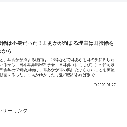
掃除は不要だった！耳あかが溜まる理由は耳掃除を
るから
と、耳あかが溜まる理由は、綿棒などで耳あかを耳の奥に押し込
いるから。日本耳鼻咽喉科学会（日耳鼻（にちじび））の静岡県
部会学校保健委員会は、耳あかが耳の奥にたまらないことを実証
動画を作った。 まぁかゆかったり違和感があれば別で...
2020.01.27
ンサーリンク