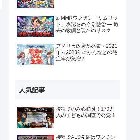
新MMRワクチン「ミムリッ
ト」承認をめぐる懸念 — 過
去の教訓と現在のリスク
アメリカ政府が発表・2021
年～2023年にがんなどの発
症率が急増！
人気記事
接種でのみ心筋炎！170万
人の子どもの調査で発覚！
接種でALS発症はワクチン