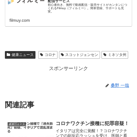
配信サービス
初心者向き、無料で動画配信・販売サイトがカンタンにつ
くれるFilmuy（フィルミー）。簡単登録、サポートも充
実。
filmuy.com
健康ニュース
コロナ
スコットジェンセン
ミネソタ州
スポンサーリンク
桑野 一哉
関連記事
コロナワクチン接種に犯罪容疑！
健康ニュース
イタリアは完全に覚醒！？コロナワクチ
ンでの副反応ラッシュを受け、医師と看