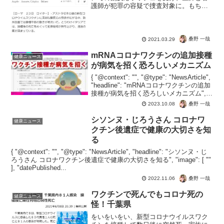
護師が犯罪の容疑で捜査対象に。もちろ
ん問題はワクチンなので、アストラゼネ
カ社も捜査対象。今回のコロナワクチン
はmRNAで治験もナシ。しかも劇薬して
いですから、ただの殺人...
桑野 一哉
2021.03.29
mRNAコロナワクチンの追加接種
健康ニュース
が病気を招く恐ろしいメカニズム
{ "@context": "", "@type": "NewsArticle",
"headline": "mRNAコロナワクチンの追加
接種が病気を招く恐ろしいメカニズム",
"image": [ "" ], "datePublished...
桑野 一哉
2023.10.08
シソンヌ・じろうさん コロナワ
健康ニュース
クチン後遺症で健康の大切さを知
る
{ "@context": "", "@type": "NewsArticle", "headline": "シソンヌ・じ
ろうさん コロナワクチン後遺症で健康の大切さを知る", "image": [ ""
], "datePublished...
桑野 一哉
2022.11.06
ワクチンで死んでもコロナ死の
健康ニュース
怪！千葉県
をいをいをい、新型コロナウイルスワク