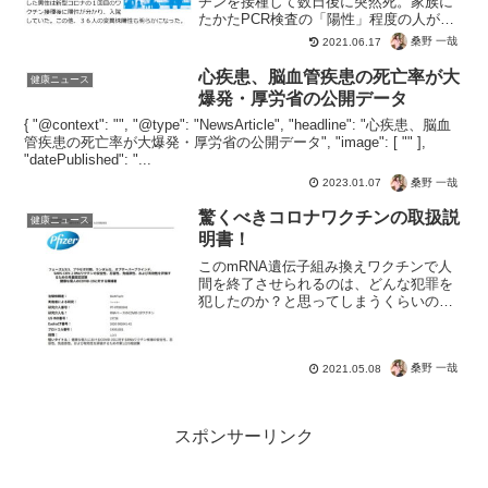
チンを接種して数日後に突然死。家族に
たかたPCR検査の「陽性」程度の人がい
たって。これでコロナウイルスによる死
桑野 一哉
2021.06.17
亡ってことですよね！？ワクチンは常に
安全なので、因果関係は不明。ころなは
心疾患、脳血管疾患の死亡率が大
健康ニュース
インチキPCRで陽性な...
爆発・厚労省の公開データ
{ "@context": "", "@type": "NewsArticle", "headline": "心疾患、脳血
管疾患の死亡率が大爆発・厚労省の公開データ", "image": [ "" ],
"datePublished": "...
桑野 一哉
2023.01.07
驚くべきコロナワクチンの取扱説
健康ニュース
明書！
このmRNA遺伝子組み換えワクチンで人
間を終了させられるのは、どんな犯罪を
犯したのか？と思ってしまうくらいの内
容ですね。もちろん罪はなく、ただター
ゲットになっただけなんですよね。しか
しご縁がある人がいれば、接種せずに真
桑野 一哉
実をしり回避できるかも...
2021.05.08
スポンサーリンク