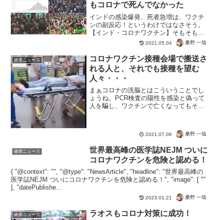
もコロナで死んでなかった
インドの感染爆発、死者急増は、ワクチ
ンの副反応！というわけではなさそう。
【インド・コロナワクチン】そもそも死
んでない説が有力なようです。でも【イ
桑野 一哉
2021.05.04
ンド・コロナワクチンの副反応】 とのこ
とであれば・・・コロナの変異株によっ
コロナワクチン接種会場で搬送さ
健康ニュース
て大量死！（フェイク）...
れる人と、それでも接種を望む
人々・・・
まぁコロナの洗脳とはこういうことでし
ょうね。PCR検査の陽性を感染と偽って
人を騙し、ワクチンで亡くなってもそれ
はたまたまで因果関係はないとシラを切
る。それはビジネスでいいんだけど、そ
の現場にいても自分は大丈夫とでも思っ
桑野 一哉
2021.07.06
てるんですかね。ワクチ...
世界最高峰の医学誌NEJM ついに
健康ニュース
コロナワクチンを危険と認める！
{ "@context": "", "@type": "NewsArticle", "headline": "世界最高峰の
医学誌NEJM ついにコロナワクチンを危険と認める！", "image": [ ""
], "datePublishe...
桑野 一哉
2023.01.21
ラオスもコロナ対策に成功！
健康ニュース