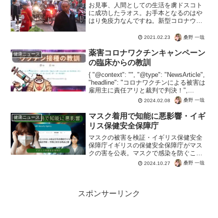
お見事、人間としての生活を虜ドスコト
に成功したラオス。お手本となるのはや
はり免疫力なんですね。新型コロナウイ
ルスに勝利した成功国に追加しておきま
しょう。マスクして、緊急事態にして、
桑野 一哉
2021.02.23
経済を破綻し、ワクチンを摂取する。そ
れでも戻らないとアナウン...
薬害コロナワクチンキャンペーン
健康ニュース
の臨床からの教訓
{ "@context": "", "@type": "NewsArticle",
"headline": "コロナワクチンによる被害は
雇用主に責任アリと裁判で判決！",
"image": [ "" ], "datePublished": ...
桑野 一哉
2024.02.08
マスク着用で知能に悪影響・イギ
健康ニュース
リス保健安全保障庁
マスクの被害を検証・イギリス保健安全
保障庁イギリスの保健安全保障庁がマス
クの害を公表。マスクで感染を防ぐこと
ができなかったのは、日本が証拠です
桑野 一哉
2024.10.27
ね。無意味ならまだしも、子どもにとっ
ては深刻な発達の遅れや知能低下を確
認。マスクで感染というデマの...
スポンサーリンク