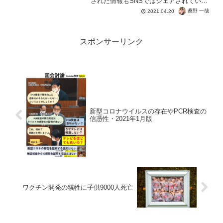
された情報もSNSではシェアされていま
す。ぜひスレ自体を見て、情報弱者では
桑野 一哉
2021.04.20
ないあなたは命を守りましょう。できれ
ばご縁のある人も守りたいですけどね。
先行接種者の状況ツイ集...
スポンサーリンク
新型コロナウイルスの存在やPCR検査の
信憑性・2021年1月版
ワクチン開発の犠牲に子供9000人死亡