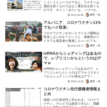
こういうニュースがでると、ワクチンは
感染を防ぐものではなく重症化を防ぐも
のです、キリッ！みたいな。っつーか、
発症なのかそもそも予防するのか設定を
桑野 一哉
2021.06.08
統一してくれ！“２回目のワクチン接種を
済ませていた３０代と４０代の女性が、
アルバニア、コロナワクチン11%
健康ニュース
新型コロナウイルスに感...
でもハイ収束♪
コロナワクチンがないとウイルス騒動は
収束しないのか？というと、接種率が１
１％でも感染者が激減しちゃったアルバ
ニア。さざ波の日本もとっくに集団免疫
桑野 一哉
2021.06.17
で終わってそう。ワクチン接種をしない
とダメ！とテレビやマスコミは脅すでし
mRNAからシェディングはあるの
健康ニュース
ょうが、放置しておけば勝...
で、レプリコンからというのはデ
マｗ
mRNAからシェディングはあるので、レ
プリコンからというのはデマｗコスタイ
ベからシェディングが発生はデマ！
mRNAワクチンは従来から伝播してるの
桑野 一哉
2024.10.20
で、レプリコンからではないと。コロナ
茶番の時には、フジテレビのバイキング
コロナワクチン先行接種者情報ま
健康ニュース
などで誤情報を発信してい...
とめ
地獄への片道切符と言われる、コロナワ
クチン。テレビでは放送できない、隠蔽