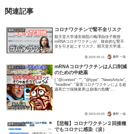
関連記事
コロナワクチンで腎不全リスク
健康ニュース
順天堂大学浦安病院の梅澤由佳子教授
mRNAコロナワクチンが、致命的な腎不
全を引き起こすリスク。順天堂大学浦安
病院の梅澤由佳子教授が警告。日本では
人工透析大国なだけに、医療としては利
桑野 一哉
2025.05.11
益になり歓迎でしょう。しかし作られた
病気の被害者にとっては生...
mRNAコロナワクチンは人口削減
健康ニュース
のための中絶薬
{ "@context": "", "@type": "NewsArticle",
"headline": "薬害コロナワクチンによる超
過死亡で保険業界は崩壊の危機",
"image": [ "" ], "datePublished": "...
桑野 一哉
2023.03.05
【悲報】コロナワクチン２回接種
健康ニュース
でもコロナに感染（涙）