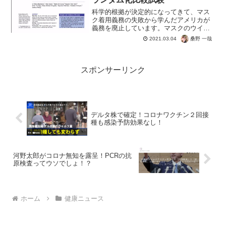
科学的根拠が決定的になってきて、マス
ク着用義務の失敗から学んだアメリカが
義務を廃止しています。マスクのウイル
ス感染に対する無意味さ、逆効果差はも
桑野 一哉
2021.03.04
う常識になりつつありますね。いまだに
マスクに効果があるとだまされ、緊急事
態宣言という罰ゲームを実...
スポンサーリンク
デルタ株で確定！コロナワクチン２回接
種も感染予防効果なし！
河野太郎がコロナ無知を露呈！PCRの抗
原検査ってウソでしょ！？
ホーム
健康ニュース