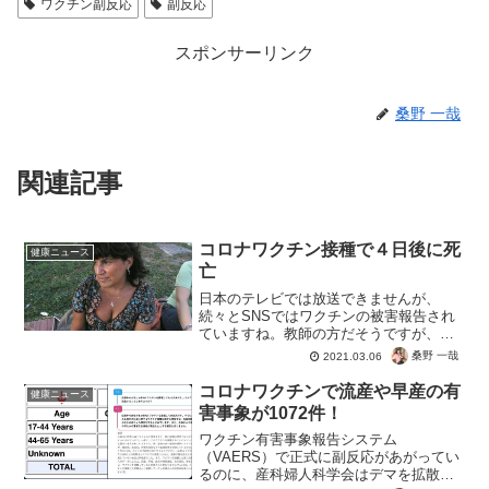
ワクチン副反応
副反応
スポンサーリンク
桑野 一哉
関連記事
コロナワクチン接種で４日後に死
健康ニュース
亡
日本のテレビでは放送できませんが、
続々とSNSではワクチンの被害報告され
ていますね。教師の方だそうですが、医
療従事者でもないのになぜ打ってしまっ
桑野 一哉
2021.03.06
たのか・・・コロナウイルスのフェイク
パンデミックに騙されていたのかもしれ
コロナワクチンで流産や早産の有
健康ニュース
ませんね。ご冥福をお祈り...
害事象が1072件！
ワクチン有害事象報告システム
（VAERS）で正式に副反応があがってい
るのに、産科婦人科学会はデマを拡散し