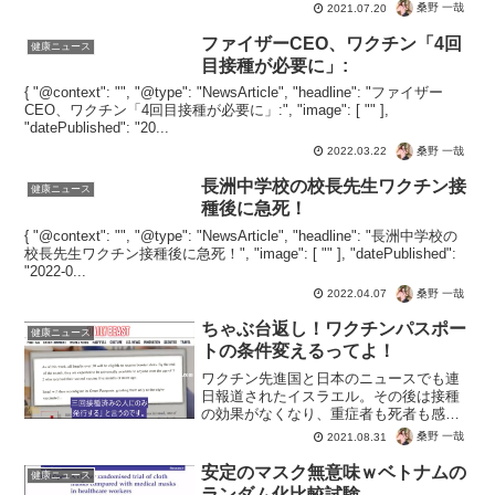
ているということですね。こので母、河
桑野 一哉
2021.07.20
野宇太郎大臣、こびナビ、バズフォード
などは取り扱えるでしょうか？もしかし
ファイザーCEO、ワクチン「4回
健康ニュース
てグルになってデマを拡散する...
目接種が必要に」:
{ "@context": "", "@type": "NewsArticle", "headline": "ファイザー
CEO、ワクチン「4回目接種が必要に」:", "image": [ "" ],
"datePublished": "20...
桑野 一哉
2022.03.22
長洲中学校の校長先生ワクチン接
健康ニュース
種後に急死！
{ "@context": "", "@type": "NewsArticle", "headline": "長洲中学校の
校長先生ワクチン接種後に急死！", "image": [ "" ], "datePublished":
"2022-0...
桑野 一哉
2022.04.07
ちゃぶ台返し！ワクチンパスポー
健康ニュース
トの条件変えるってよ！
ワクチン先進国と日本のニュースでも連
日報道されたイスラエル。その後は接種
の効果がなくなり、重症者も死者も感染
者も激増。そこで３回目どころか、ワク
桑野 一哉
2021.08.31
チンパスポートも３回接種が条件に。ワ
クチンに効果があると思ったけど無いこ
安定のマスク無意味ｗベトナムの
健康ニュース
とが明らかになった。なの...
ランダム化比較試験