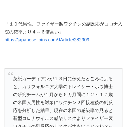
「１０代男性、ファイザー製ワクチンの副反応がコロナ入
院の確率より４～６倍高い」
https://japanese.joins.com/JArticle/282909
英紙ガーディアンが１３日に伝えたところによる
と、カリフォルニア大学のトレイシー・ホウ博士
の研究チームが１月から６カ月間に１２～１７歳
の米国人男性を対象にワクチン２回接種後の副反
応を分析した結果、現在の米国の感染率で見ると
新型コロナウイルス感染リスクよりファイザー製
ワクチンの副反応のリスクが大きいことがわかっ