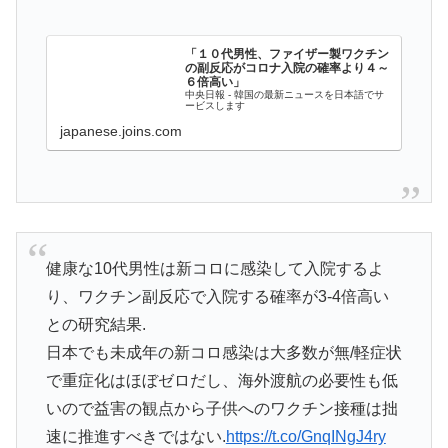
「１０代男性、ファイザー製ワクチン
の副反応がコロナ入院の確率より４～
６倍高い」
中央日報 - 韓国の最新ニュースを日本語でサ
ービスします
japanese.joins.com
健康な10代男性は新コロに感染して入院するよ
り、ワクチン副反応で入院する確率が3-4倍高い
との研究結果.
日本でも未成年の新コロ感染は大多数が無/軽症状
で重症化はほぼゼロだし、海外渡航の必要性も低
いので益害の観点から子供へのワクチン接種は拙
速に推進すべきではない.
https://t.co/GnqINgJ4ry