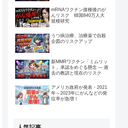
mRNAワクチン接種後のが
んリスク 韓国840万人大
規模研究
うつ病治療、治療薬で自殺
企図のリスクアップ
新MMRワクチン「ミムリッ
ト」承認をめぐる懸念 — 過
去の教訓と現在のリスク
アメリカ政府が発表・2021
年～2023年にがんなどの発
症率が急増！
人気記事