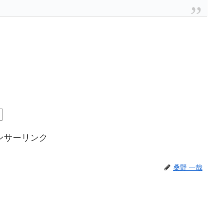
症
ンサーリンク
桑野 一哉