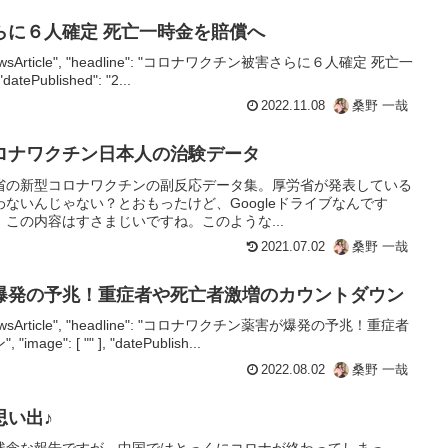
らに６人確定 死亡一時金を賠償へ
e": "NewsArticle", "headline": "コロナワクチン被害さらに６人確定 死亡一
atePublished": "2...
2022.11.08
桑野 一哉
ロナワクチン日本人の治験データ
省の新型コロナワクチンの副反応データ集。厚労省が発表している
ないんじゃない？とおもったけど、Googleドライブなんです
この内容はすさまじいですね。このような...
2021.07.02
桑野 一哉
爆発の予兆！重症者や死亡者激増のカウントダウン
e": "NewsArticle", "headline": "コロナワクチン薬害が爆発の予兆！重症者
": [ "" ], "datePublish...
2022.08.02
桑野 一哉
思い出♪
残念な報告ですが、中国ではとっくにコロナが終わってしまっ