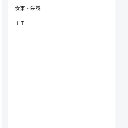
食事・栄養
ＩＴ