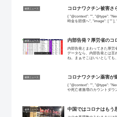
コロナワクチン被害さ
健康ニュース
{ "@context": "", "@typ
時金を賠償へ", "image": [ "" ], "d
内部告発？厚労省のコ
健康ニュース
内部告発とまわってきた厚労
データなら、内部告発とは言わ
ね。まぁそこはいいとしても、
コロナワクチン薬害が
健康ニュース
{ "@context": "", "@typ
や死亡者激増のカウントダウン", "image
中国ではコロナはもう
健康ニュース
コロナ真理教のみなさまには