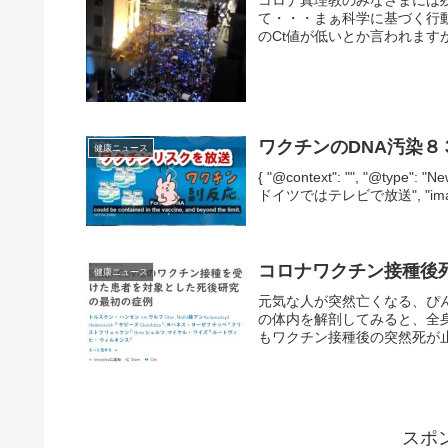
て・・・まぁ科学に基づく行
のCt値が低いとか言われます
ワクチンのDNA汚染
健康ニュース
{ "@context": "", "@typ
ドイツではテレビで放送", "image": [
コロナワクチン接種後
健康ニュース
元気な人が突然亡くなる、ぴ
の体内を解剖してみると、全
もワクチン接種後の突然死が止
スポ