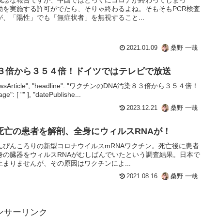
動を実施する許可がでたら、そりゃ終わるよね。そもそもPCR検査
が、「陽性」でも「無症状者」を無視すること...
2021.01.09
桑野 一哉
８３倍から３５４倍！ドイツではテレビで放送
e": "NewsArticle", "headline": "ワクチンのDNA汚染８３倍から３５４倍！
 "" ], "datePublishe...
2023.12.21
桑野 一哉
死亡の患者を解剖、全身にウィルスRNAが！
んぴんころりの新型コロナウイルスmRNAワクチン。死亡後に患者
身の臓器をウィルスRNAがむしばんでいたという調査結果。日本で
まりませんが、その原因はワクチンによ...
2021.08.16
桑野 一哉
ンサーリンク