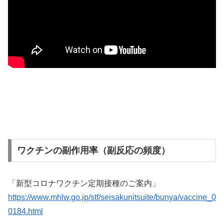
ワクチンの副作用率（副反応の頻度）
「新型コロナワクチン定期接種のご案内」
https://www.mhlw.go.jp/stf/seisakunitsuite/bunya/vaccine_0
0184.html