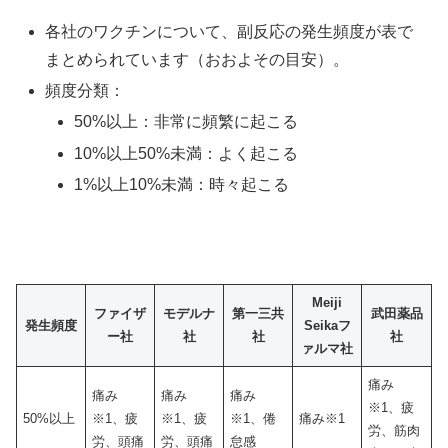
各社のワクチンについて、副反応の発生頻度が表で
まとめられています（おおよその目安）。
頻度分類：
50%以上：非常に頻繁に起こる
10%以上50%未満：よく起こる
1%以上10%未満：時々起こる
Meiji
ファイザ
モデルナ
第一三共
武田薬品
発生頻度
Seikaフ
ー社
社
社
社
ァルマ社
痛み
痛み
痛み
痛み
※1、疲
50%以上
※1、疲
※1、疲
※1、倦
痛み※1
労、筋肉
労、頭痛
労、頭痛
怠感