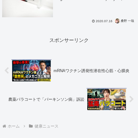
新型コロナワクチン、治験、散々たる有様。
疲労(Fatigue)、悪寒(C...
桑野 一哉
2020.07.16
スポンサーリンク
mRNAワクチン誘発性潜在性心筋・心膜炎
農薬パラコートで「パーキンソン病」訴訟
ホーム
健康ニュース