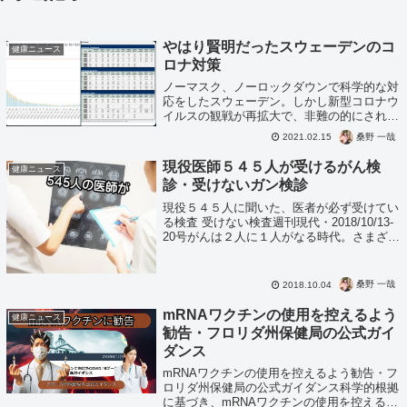
やはり賢明だったスウェーデンのコ
健康ニュース
ロナ対策
ノーマスク、ノーロックダウンで科学的な対
応をしたスウェーデン。しかし新型コロナウ
イルスの観戦が再拡大で、非難の的にされて
いましたが収束。社会や人権への規制も起こ
桑野 一哉
2021.02.15
さず、医療崩壊もなし。また経済でも落ち込
みを北欧の中でも最小限レベルで維持。ま
現役医師５４５人が受けるがん検
健康ニュース
さ...
診・受けないガン検診
現役５４５人に聞いた、医者が必ず受けてい
る検査 受けない検査週刊現代・2018/10/13-
20号がんは２人に１人がなる時代。さまざま
なガンや検査で早期発見も可能な時代です。
じゃぁ医者が全部を受けるのか？というと、
効果ないと思ったら受けない...
桑野 一哉
2018.10.04
mRNAワクチンの使用を控えるよう
健康ニュース
勧告・フロリダ州保健局の公式ガイ
ダンス
mRNAワクチンの使用を控えるよう勧告・フ
ロリダ州保健局の公式ガイダンス科学的根拠
に基づき、mRNAワクチンの使用を控えるよ