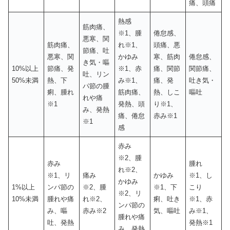
痛、頭痛
熱感
筋肉痛、
※1、腫
倦怠感、
悪寒、関
筋肉痛、
れ※1、
頭痛、悪
節痛、吐
悪寒、関
かゆみ
寒、筋肉
倦怠感、
き気・嘔
10%以上
節痛、発
※1、赤
痛、関節
関節痛、
吐、リン
50%未満
熱、下
み※1、
痛、発
吐き気・
パ節の腫
痢、腫れ
筋肉痛、
熱、しこ
嘔吐
れや痛
※1
発熱、頭
り※1、
み、発熱
痛、倦怠
赤み※1
※1
感
赤み
※2、腫
赤み
腫れ
れ※2、
※1、リ
痛み
かゆみ
※1、し
かゆみ
1%以上
ンパ節の
※2、腫
※1、下
こり
※2、リ
10%未満
腫れや痛
れ※2、
痢、吐き
※1、赤
ンパ節の
み、嘔
赤み※2
気、嘔吐
み※1、
腫れや痛
吐、発熱
発熱※1
み、発熱