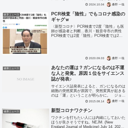
う勧告。フロリダ州保健局の公式ガイダン
桑野 一哉
2024.10.04
ス。効果や安全性、副反応の事実が明らかに
なってきたコロナワクチン。州政府による...
PCR検査「陰性」でもコロナ感染の
健康ニュース
ギャグｗ
〈新型コロナ〉PCR検査で2度「陰性」も医
師が感染者と判断…香川・観音寺市の男性
PCR検査では2度「陰性」PCR検査では2度
「陰性」でしたが、医師の判断で感染者とし
てカウントしたということです。検査の意味
ないし・・・いや、そもそもPCR検査...
桑野 一哉
2020.09.03
あなたの運は？ガンになるのは不運
健康ニュース
な人と発覚。原因１位をサイエンス
誌が発表♪
サイエンス誌発表によると、ガンになるのは
細胞の突然変異が原因で、突然変異が起きる
のは「運」ということが明らかに。 ジョン
ズ・ホプキンス大学（Johns Hopkins
桑野 一哉
2015.08.14
University）の研究チームの調査乳がん、前
立腺ガンはこの調査には...
新型コロナワクチン
健康ニュース
ワクチンを打ちたい人には内緒にしておいた
ほうが良さそうですね。NEJM. (New
England Journal of Medicine) July 14, 2020