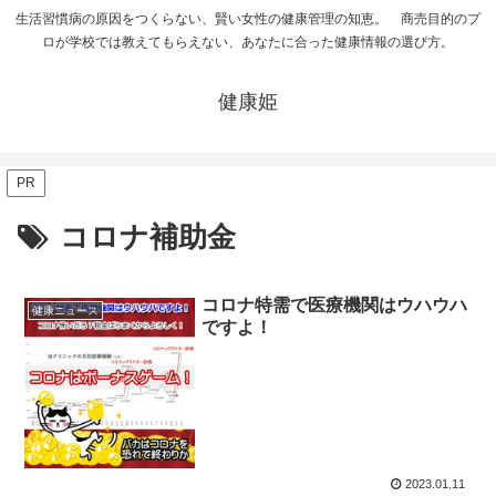
生活習慣病の原因をつくらない、賢い女性の健康管理の知恵。 商売目的のプ
ロが学校では教えてもらえない、あなたに合った健康情報の選び方。
健康姫
PR
コロナ補助金
コロナ特需で医療機関はウハウハ
健康ニュース
ですよ！
2023.01.11