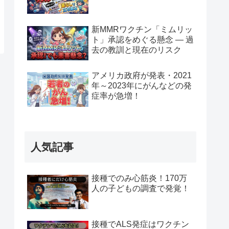
新MMRワクチン「ミムリッ
ト」承認をめぐる懸念 — 過
去の教訓と現在のリスク
アメリカ政府が発表・2021
年～2023年にがんなどの発
症率が急増！
人気記事
接種でのみ心筋炎！170万
人の子どもの調査で発覚！
接種でALS発症はワクチン