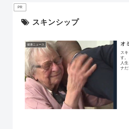
PR
スキンシップ
オ
健康ニュース
スキ
す。
人生
ナだ