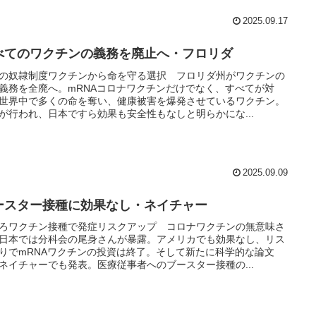
2025.09.17
べてのワクチンの義務を廃止へ・フロリダ
の奴隷制度ワクチンから命を守る選択 フロリダ州がワクチンの
義務を全廃へ。mRNAコロナワクチンだけでなく、すべてが対
世界中で多くの命を奪い、健康被害を爆発させているワクチン。
が行われ、日本ですら効果も安全性もなしと明らかにな...
2025.09.09
ースター接種に効果なし・ネイチャー
ろワクチン接種で発症リスクアップ コロナワクチンの無意味さ
日本では分科会の尾身さんが暴露。アメリカでも効果なし、リス
りでmRNAワクチンの投資は終了。そして新たに科学的な論文
ネイチャーでも発表。医療従事者へのブースター接種の...