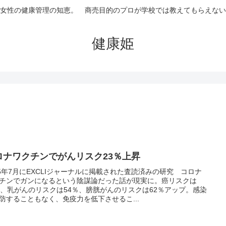
女性の健康管理の知恵。 商売目的のプロが学校では教えてもらえない
健康姫
ロナワクチンでがんリスク23％上昇
25年7月にEXCLIジャーナルに掲載された査読済みの研究 コロナ
チンでガンになるという陰謀論だった話が現実に。癌リスクは
％、乳がんのリスクは54％、膀胱がんのリスクは62％アップ。感染
防することもなく、免疫力を低下させるこ...