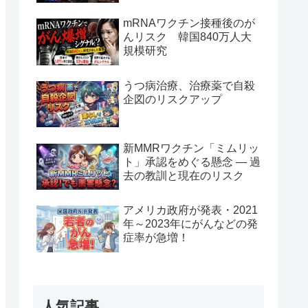
mRNAワクチン接種後のが
んリスク 韓国840万人大
規模研究
うつ病治療、治療薬で自殺
企図のリスクアップ
新MMRワクチン「ミムリッ
ト」承認をめぐる懸念 — 過
去の教訓と現在のリスク
アメリカ政府が発表・2021
年～2023年にがんなどの発
症率が急増！
人気記事