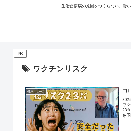
生活習慣病の原因をつくらない、賢い
PR
ワクチンリスク
コ
健康ニュース
20
ワク
23
を予