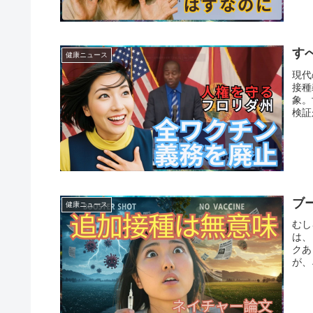
す
健康ニュース
現代
接種
象。
検証
ブ
健康ニュース
むし
は、
クあ
が、