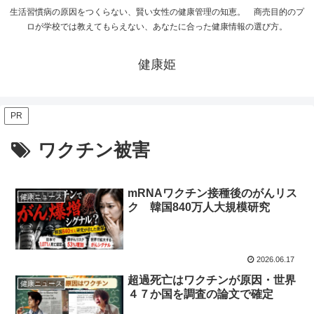
生活習慣病の原因をつくらない、賢い女性の健康管理の知恵。 商売目的のプ
ロが学校では教えてもらえない、あなたに合った健康情報の選び方。
健康姫
PR
ワクチン被害
mRNAワクチン接種後のがんリス
健康ニュース
ク 韓国840万人大規模研究
2026.06.17
超過死亡はワクチンが原因・世界
健康ニュース
４７か国を調査の論文で確定