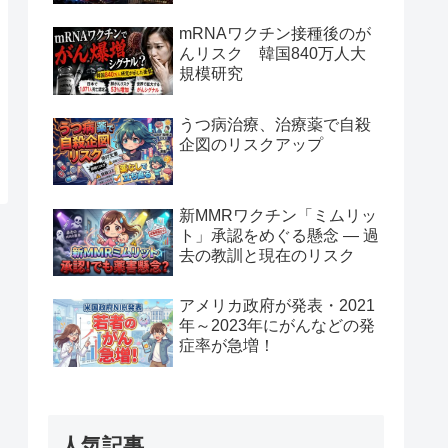
mRNAワクチン接種後のが
んリスク 韓国840万人大
規模研究
うつ病治療、治療薬で自殺
企図のリスクアップ
新MMRワクチン「ミムリッ
ト」承認をめぐる懸念 — 過
去の教訓と現在のリスク
アメリカ政府が発表・2021
年～2023年にがんなどの発
症率が急増！
人気記事