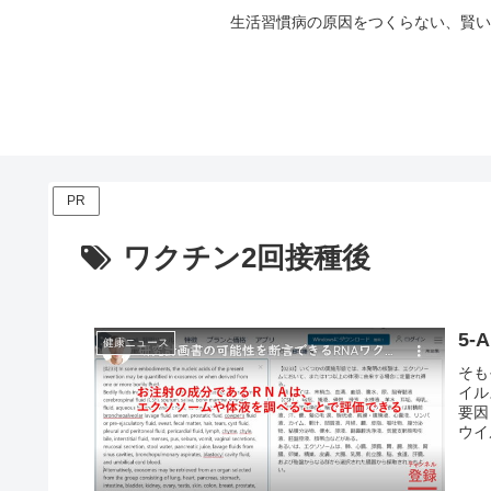
生活習慣病の原因をつくらない、賢い
PR
ワクチン2回接種後
5
健康ニュース
そも
イル
要因
ウイ