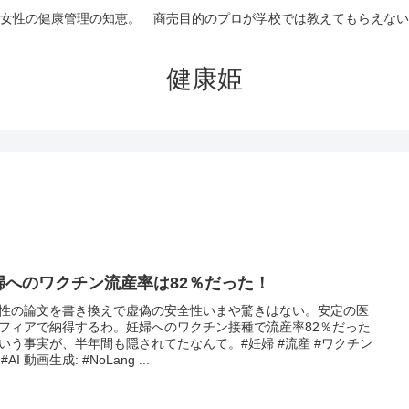
女性の健康管理の知恵。 商売目的のプロが学校では教えてもらえない
健康姫
婦へのワクチン流産率は82％だった！
性の論文を書き換えで虚偽の安全性いまや驚きはない。安定の医
フィアで納得するわ。妊婦へのワクチン接種で流産率82％だった
いう事実が、半年間も隠されてたなんて。#妊婦 #流産 #ワクチン
 #AI 動画生成: #NoLang ...