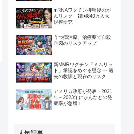
mRNAワクチン接種後のが
んリスク 韓国840万人大
規模研究
うつ病治療、治療薬で自殺
企図のリスクアップ
新MMRワクチン「ミムリッ
ト」承認をめぐる懸念 — 過
去の教訓と現在のリスク
アメリカ政府が発表・2021
年～2023年にがんなどの発
症率が急増！
人気記事