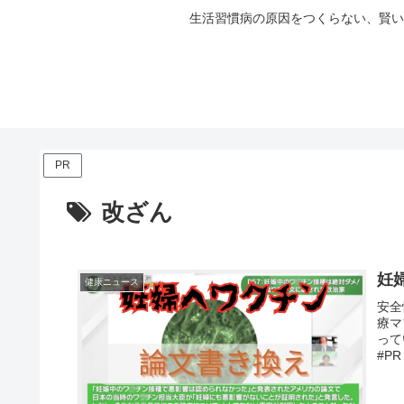
生活習慣病の原因をつくらない、賢い
PR
改ざん
妊
健康ニュース
安全
療マ
って
#PR