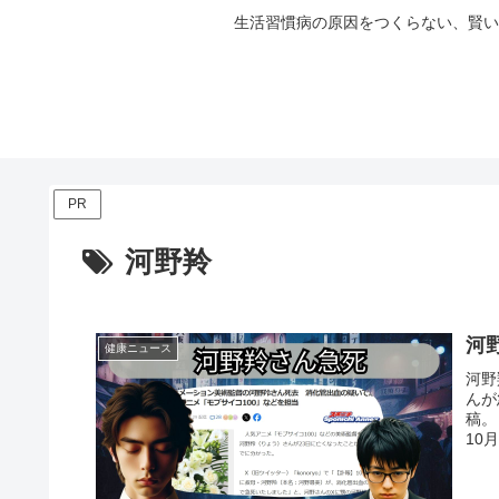
生活習慣病の原因をつくらない、賢い
PR
河野羚
河
健康ニュース
河野
んが
稿。
10