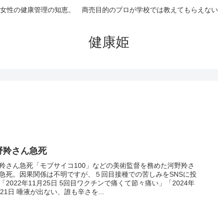
女性の健康管理の知恵。 商売目的のプロが学校では教えてもらえない
健康姫
野羚さん急死
羚さん急死「モブサイコ100」などの美術監督を務めた河野羚さ
急死。因果関係は不明ですが、５回目接種での苦しみをSNSに投
「2022年11月25日 5回目ワクチンで痛くて節々痛い」「2024年
月21日 唾液が出ない、誰も辛さを...