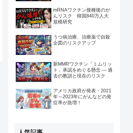
mRNAワクチン接種後のが
んリスク 韓国840万人大
規模研究
うつ病治療、治療薬で自殺
企図のリスクアップ
新MMRワクチン「ミムリッ
ト」承認をめぐる懸念 — 過
去の教訓と現在のリスク
アメリカ政府が発表・2021
年～2023年にがんなどの発
症率が急増！
人気記事