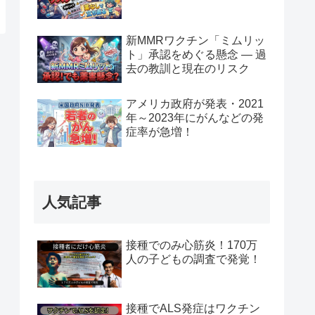
新MMRワクチン「ミムリッ
ト」承認をめぐる懸念 — 過
去の教訓と現在のリスク
アメリカ政府が発表・2021
年～2023年にがんなどの発
症率が急増！
人気記事
接種でのみ心筋炎！170万
人の子どもの調査で発覚！
接種でALS発症はワクチン