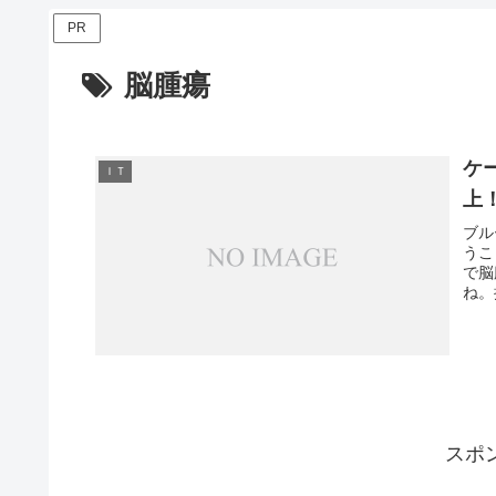
PR
脳腫瘍
ケ
ＩＴ
上
ブル
うこ
で脳
ね。
スポ