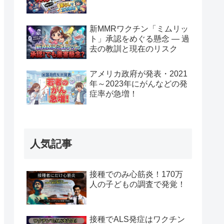
新MMRワクチン「ミムリッ
ト」承認をめぐる懸念 — 過
去の教訓と現在のリスク
アメリカ政府が発表・2021
年～2023年にがんなどの発
症率が急増！
人気記事
接種でのみ心筋炎！170万
人の子どもの調査で発覚！
接種でALS発症はワクチン