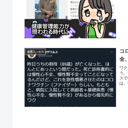
コ
健康ニュース
全
ワク
う。
スで
は、