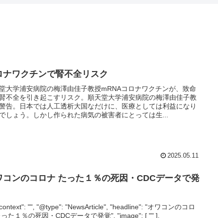
ロナワクチンで腎不全リスク
堂大学浦安病院の梅澤由佳子教授mRNAコロナワクチンが、致命
腎不全を引き起こすリスク。順天堂大学浦安病院の梅澤由佳子教
警告。日本では人工透析大国なだけに、医療としては利益になり
でしょう。しかし作られた病気の被害者にとっては生...
2025.05.11
ワコンのコロナ たった１％の死因・CDCデータで発
context": "", "@type": "NewsArticle", "headline": "オワコンのコロ
った１％の死因・CDCデータで発覚", "image": [ "" ],