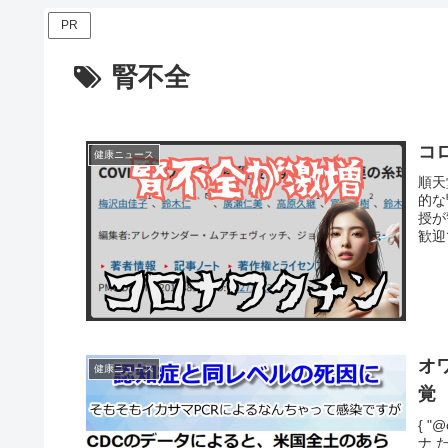
PR
腎不全
コ
健康ニュース
順天
的な
授が
歓迎
オ
健康ニュース
覚
{ "@
ナ た