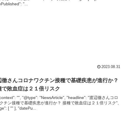
ePublished": "...
2023.08.31
辺徹さんコロナワクチン接種で基礎疾患が進行か？
種で敗血症は２１倍リスク
context": "", "@type": "NewsArticle", "headline": "渡辺徹さんコロ
クチン接種で基礎疾患が進行か？ 接種で敗血症は２１倍リスク",
e": [ "" ], "datePu...