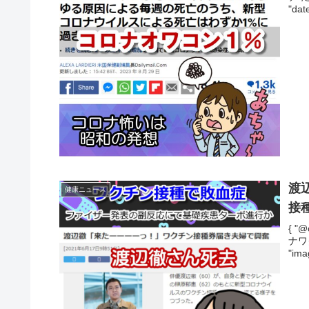
"dat
渡
健康ニュース
接
{ "@
ナワ
"imag