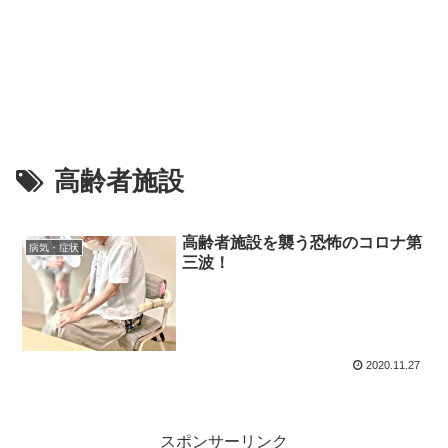
高齢者施設
高齢者施設を襲う恐怖のコロナ第
病気・症状
三波！
2020.11.27
スポンサーリンク