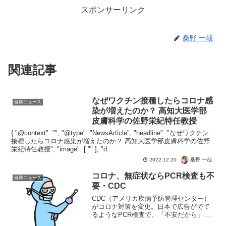
スポンサーリンク
桑野 一哉
関連記事
なぜワクチン接種したらコロナ感
健康ニュース
染が増えたのか？ 高知大医学部
皮膚科学の佐野栄紀特任教授
{ "@context": "", "@type": "NewsArticle", "headline": "なぜワクチン
接種したらコロナ感染が増えたのか？ 高知大医学部皮膚科学の佐野
栄紀特任教授", "image": [ "" ], "d...
桑野 一哉
2022.12.20
コロナ、無症状ならPCR検査も不
健康ニュース
要・CDC
CDC（アメリカ疾病予防管理センター）
がコロナ対策を変更。日本で広告がでて
るようなPCR検査で、「不安だから」な
どの理由ではコロナの検査は不要。条件