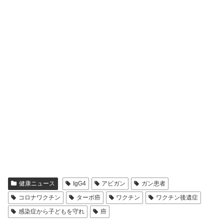
健康ニュース
IgG4
アビガン
ガン患者
コロナワクチン
ターボ癌
ワクチン
ワクチン後遺症
感染症から子どもを守れ
癌