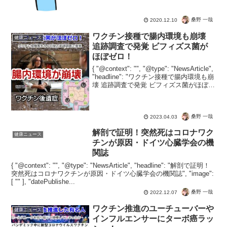
に該当刷る人だけ、調べればよろし。
CDCがコロナ検査を受けるガイダンスを
桑野 一哉
2020.12.10
アップデート。・コロ...
ワクチン接種で腸内環境も崩壊
健康ニュース
追跡調査で発覚 ビフィズス菌が
ほぼゼロ！
{ "@context": "", "@type": "NewsArticle",
"headline": "ワクチン接種で腸内環境も崩
壊 追跡調査で発覚 ビフィズス菌がほぼゼ
ロ！", "image": [ "" ], "datePubli...
桑野 一哉
2023.04.03
解剖で証明！突然死はコロナワク
健康ニュース
チンが原因・ドイツ心臓学会の機
関誌
{ "@context": "", "@type": "NewsArticle", "headline": "解剖で証明！
突然死はコロナワクチンが原因・ドイツ心臓学会の機関誌", "image":
[ "" ], "datePublishe...
桑野 一哉
2022.12.07
ワクチン推進のユーチューバーや
健康ニュース
インフルエンサーにターボ癌ラッ