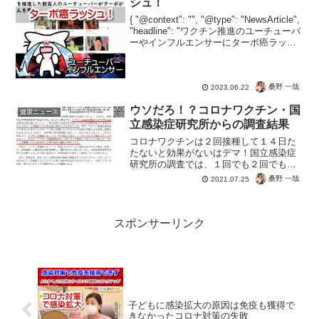
シュ！
{ "@context": "", "@type": "NewsArticle",
"headline": "ワクチン推進のユーチューバ
ーやインフルエンサーにターボ癌ラッシ
ュ！", "image": [ "" ], "datePublish...
桑野 一哉
2023.06.22
ウソだろ！？コロナワクチン・国
健康ニュース
立感染症研究所からの調査結果
コロナワクチンは２回接種して１４日た
たないと効果がないはデマ！国立感染症
研究所の調査では、１回でも２回でも１
４日でも感染しましたとさｗワクチンで
桑野 一哉
2021.07.25
感染予防はデマということで、河野太郎
大臣にお知らせしないと。ワクチン接種
しても感染者が増えてる！...
スポンサーリンク
子どもに感染拡大の原因は免疫も獲得で
きなかったコロナ対策の失敗