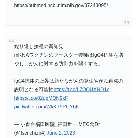
https://pubmed.ncbi.nlm.nih.gov/37243095/
繰り返し接種の新知見
mRNAワクチンのブースター接種はIgG4抗体を増
やし、がんに対する防御力を弱くする。
IgG4抗体の上昇は新たながんの発生やがん再発の
説明となる可能性
https://t.co/L7OOUXND1c
https://t.co/02upMQN9kF
pic.twitter.com/WkKT5PCYbK
— 小倉台福田医院_福田世一.MEC食Dr
(@fseiichizb4)
June 2, 2023