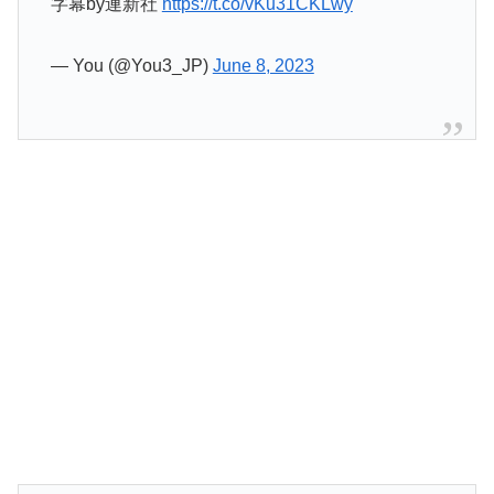
字幕by連新社
https://t.co/vKu31CKLwy
— You (@You3_JP)
June 8, 2023