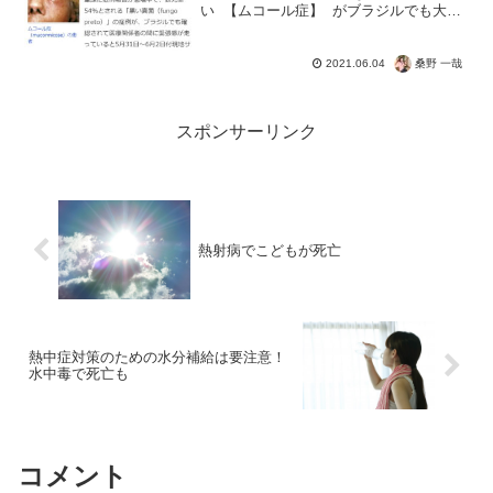
い 【ムコール症】 がブラジルでも大流
行。真菌はいわばカビで、湿度が高く不
潔であればマスク内で増殖するので注意
が必要ですね。新型コロナウイルスの変
桑野 一哉
2021.06.04
異種のようなショボ...
スポンサーリンク
熱射病でこどもが死亡
熱中症対策のための水分補給は要注意！
水中毒で死亡も
コメント