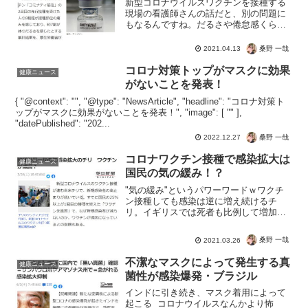
新型コロナウイルスワクチンを接種する
現場の看護師さんの話だと、別の問題に
もなるんですね。だるさや倦怠感くらい
でも、得られるメリットがなんら怖くな
いコロナウイルスですからねぇ。なによ
桑野 一哉
2021.04.13
りコロナワクチンはこれから一生打ち続
けないといけないわけです...
コロナ対策トップがマスクに効果
健康ニュース
がないことを発表！
{ "@context": "", "@type": "NewsArticle", "headline": "コロナ対策ト
ップがマスクに効果がないことを発表！", "image": [ "" ],
"datePublished": "202...
桑野 一哉
2022.12.27
コロナワクチン接種で感染拡大は
健康ニュース
国民の気の緩み！？
"気の緩み"というパワーワードｗワクチ
ン接種しても感染は逆に増え続けるチ
リ。イギリスでは死者も比例して増加す
るという・・・ということでコロナワク
チンを接種したところで感染予防にはな
桑野 一哉
2021.03.26
らず、命の危険のリスクは高まります。
気が緩んでるとねｗ接種...
不潔なマスクによって発生する真
健康ニュース
菌性が感染爆発・ブラジル
インドに引き続き、マスク着用によって
起こる コロナウイルスなんかより怖