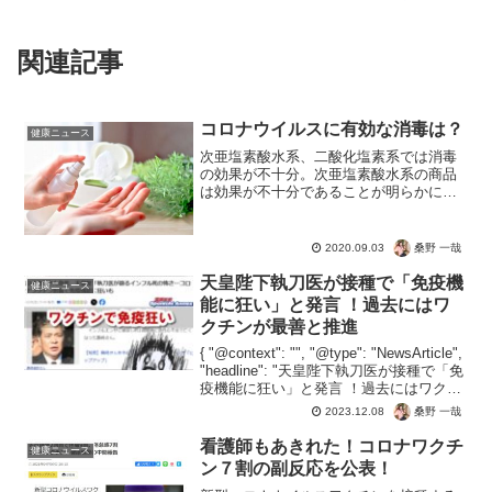
関連記事
コロナウイルスに有効な消毒は？
健康ニュース
次亜塩素酸水系、二酸化塩素系では消毒
の効果が不十分。次亜塩素酸水系の商品
は効果が不十分であることが明らかにな
った。ママレモンなんてのも消毒できる
んだ。亜塩素酸系は消毒の効果がないか
ら、首からかけるようなものも効果は期
桑野 一哉
2020.09.03
待できそうもないですね。...
天皇陛下執刀医が接種で「免疫機
健康ニュース
能に狂い」と発言 ！過去にはワ
クチンが最善と推進
{ "@context": "", "@type": "NewsArticle",
"headline": "天皇陛下執刀医が接種で「免
疫機能に狂い」と発言 ！過去にはワクチ
ンが最善と推進", "image": [ "" ], "dateP...
桑野 一哉
2023.12.08
看護師もあきれた！コロナワクチ
健康ニュース
ン７割の副反応を公表！