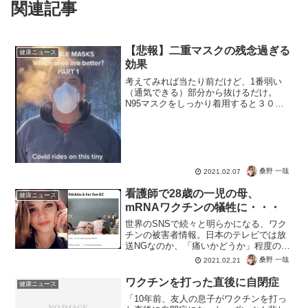
関連記事
【悲報】二重マスクの残念過ぎる
健康ニュース
効果
考えてみれば当たり前だけど、1番弱い
（通気できる）部分から抜けるだけ。
N95マスクをしっかり着用すると３０分
程度が限界と言われるのは、呼吸に問題
が発生してしまうからですね。そして悲
報なのは、ここまでやったところでウイ
ルス感染には効果がないと...
桑野 一哉
2021.02.07
看護師で28歳の一児の母、
健康ニュース
mRNAワクチンの犠牲に・・・
世界のSNSで続々と明らかになる、ワク
チンの被害者情報。日本のテレビでは放
送NGなのか、「痛いかどうか」程度のど
うでもいい話ばかり。無くなってもワク
桑野 一哉
2021.02.21
チンの売人からしたら、副反応はあるの
は当然だし、因果関係を認めないのも定
ワクチンを打った直後に自閉症
健康ニュース
期。情報を見つけられ...
「10年前、友人の息子がワクチンを打っ