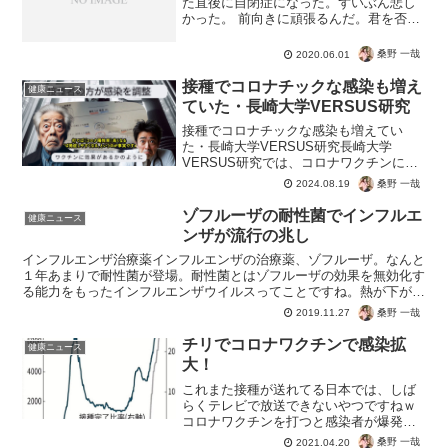
た直後に自閉症になった。ずいぶん悲し
かった。 前向きに頑張るんだ。君を否定
する奴らも、今にわかるだろう」もはや
30人に1人が罹患する国民病だから、大統
桑野 一哉
2020.06.01
領の身近に自閉症児がいても不思議じゃ
ない。「10年前...
接種でコロナチックな感染も増え
健康ニュース
ていた・長崎大学VERSUS研究
接種でコロナチックな感染も増えてい
た・長崎大学VERSUS研究長崎大学
VERSUS研究では、コロナワクチンにど
うにか効果あり。しかし生データを元に
桑野 一哉
2024.08.19
正確な計算をすると、感染も発症リスク
もアップ。事実データでは1.17倍ほど接
ゾフルーザの耐性菌でインフルエ
健康ニュース
種者の方が感染も発...
ンザが流行の兆し
インフルエンザ治療薬インフルエンザの治療薬、ゾフルーザ。なんと
１年あまりで耐性菌が登場。耐性菌とはゾフルーザの効果を無効化す
る能力をもったインフルエンザウイルスってことですね。熱が下がら
ない、治療効果がない、吐き気がするあたりがデメリットで...
桑野 一哉
2019.11.27
チリでコロナワクチンで感染拡
健康ニュース
大！
これまた接種が送れてる日本では、しば
らくテレビで放送できないやつですねｗ
コロナワクチンを打つと感染者が爆発的
に増えるという、安定の定期。チリ、接
桑野 一哉
2021.04.20