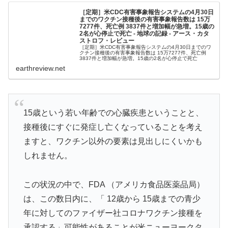
［定期］米CDC有害事象報告システムの4月30日
までのワクチン接種後の有害事象報告数は 15万
7277件、死亡例 3837件と増加幅が急増。15歳の
2名が心停止で死亡 - 地球の記録 - アース・カタ
ストロフ・レビュー
［定期］米CDC有害事象報告システムの4月30日までのワ
クチン接種後の有害事象報告数は 15万7277件、死亡例
3837件と増加幅が急増。15歳の2名が心停止で死亡
earthreview.net
15歳という若い年齢での心臓疾患ということと、
接種後にすぐに発症し亡くなっていることを考え
ますと、ワクチン以外の要素は見出しにくいかも
しれません。
この状況の中で、FDA （アメリカ食品医薬品局）
は、この数日内に、「 12歳から 15歳までの青少
年に対してのファイザー社コロナワクチン接種を
承認する」可能性があることが米ニューヨークタ