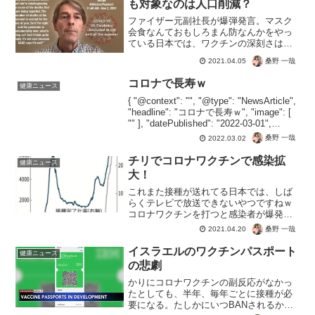
も対象なのは人口削減？
ファイザー元副社長が爆弾発言。マスク
会食なんておもしろまん防なんかをやっ
ている日本では、ワクチンの深刻さは分
らないでしょうが。テレビのタレントや
桑野 一哉
2021.04.05
製薬会社から資金提供を受けている専門
家が、新型コロナウイルスについて本当
コロナで長寿ｗ
健康ニュース
のことを話すわけがないの...
{ "@context": "", "@type": "NewsArticle",
"headline": "コロナで長寿ｗ", "image": [
"" ], "datePublished": "2022-03-01",
"dateMo...
桑野 一哉
2022.03.02
チリでコロナワクチンで感染拡
健康ニュース
大！
これまた接種が送れてる日本では、しば
らくテレビで放送できないやつですねｗ
コロナワクチンを打つと感染者が爆発的
に増えるという、安定の定期。チリ、接
桑野 一哉
2021.04.20
種進むも感染拡大：日本経済新聞日経こ
のところいい記事多いですね。チリ、接
イスラエルのワクチンパスポート
健康ニュース
種進むも感染拡大：日本経...
の悲劇
かりにコロナワクチンの副反応がなかっ
たとしても、半年、毎年ごとに接種が必
要になる。たしかにいつBANされるかチ