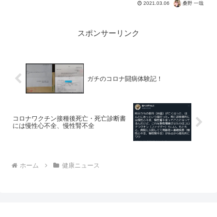
ャレンジでしかない・・・片やコロナは
桑野 一哉
2021.03.06
ただの風邪と無視してる人たちは、今ま
で通りに自分の免疫で撃退するだけ。な
んともシュールな話です...
スポンサーリンク
ガチのコロナ闘病体験記！
コロナワクチン接種後死亡・死亡診断書
には慢性心不全、慢性腎不全
ホーム
健康ニュース