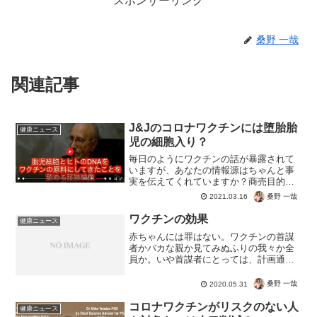
スポンサーリンク
桑野 一哉
関連記事
J&Jのコロナワクチンには堕胎胎
健康ニュース
児の細胞入り？
毎日のようにワクチンの話が暴露されて
いますが、あなたの情報源はちゃんと事
実を伝えてくれていますか？商売目的で
接種を勧めるだけのワクチン業者も多い
桑野 一哉
2021.03.16
ので、勉強不足では打たれてBANでしょ
うね。メリットデメリットをしってはじ
ワクチンの効果
健康ニュース
めて、自分の判断ができ...
赤ちゃんには罪はない。ワクチンの首謀
者かバカな親か見てみぬふりの我々か全
員か。いや首謀者にとっては、計画通
り。作られた病気に怯え、勉強不足から
不安に陥る。これも計画通りだろう。サ
桑野 一哉
2020.05.31
ボった大人は自業自得でかまわない。で
も子どもを巻き込むなよ！
コロナワクチンがリスクのない人
健康ニュース