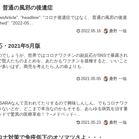
、普通の風邪の後遺症
e": "NewsArticle", "headline": "コロナ後遺症ではなく、普通の風邪の後遺
shed": "2022-05...
2022.05.16
桑野 一哉
・2021年5月版
のでしょうが、世界ではコロナワクチンの副反応がSNSで暴露され
で賢人たちのまとめを。あたかもワクチンを接種すると、いいこと
多いはず。商売を考えたら,人の命よりも...
2021.05.05
桑野 一哉
SARAなんて言われてたりするので興味しんしん。でもコロナワク
きないとか、どこまで本当なのかもそそる。あらゆる病気を治す量
ドで驚異の医療革命！？−メドベッド−...
2021.05.23
桑野 一哉
ロナ対策で免疫低下のオソマツさよ・・・