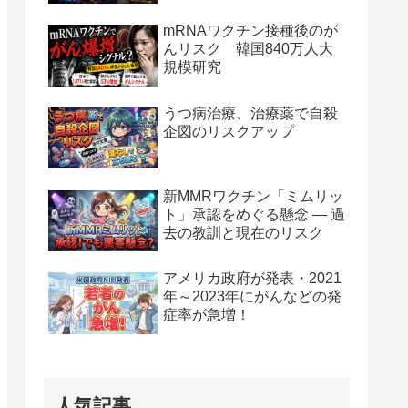
mRNAワクチン接種後のが
んリスク 韓国840万人大
規模研究
うつ病治療、治療薬で自殺
企図のリスクアップ
新MMRワクチン「ミムリッ
ト」承認をめぐる懸念 — 過
去の教訓と現在のリスク
アメリカ政府が発表・2021
年～2023年にがんなどの発
症率が急増！
人気記事