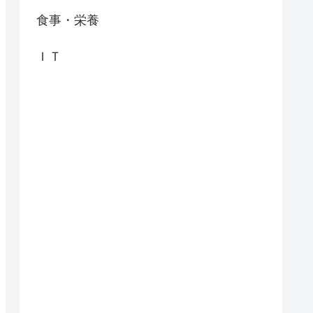
食事・栄養
ＩＴ