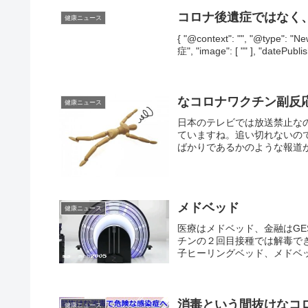
コロナ後遺症ではなく
健康ニュース
{ "@context": "", "@typ
症", "image": [ "" ], "datePubli
なコロナワクチン副反応
健康ニュース
日本のテレビでは放送禁止な
ていますね。追い切れないの
ばかりであるかのような報道が
メドベッド
健康ニュース
医療はメドベッド、金融はGE
チンの２回目接種では解毒で
子ヒーリングベッド、メドベッ
消毒という間抜けなコ
健康ニュース