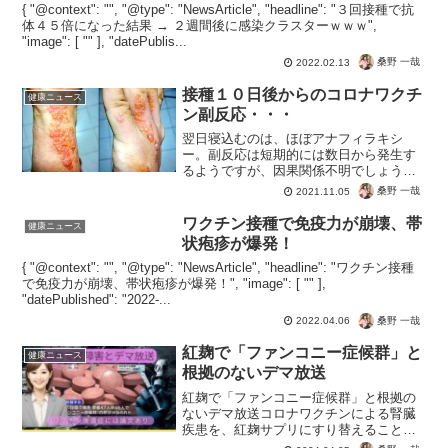
{ "@context": "", "@type": "NewsArticle", "headline": "３回接種で抗
体４５倍になった結果 → ２週間後に感染クラスターｗｗｗ",
"image": [ "" ], "datePublis...
桑野 一哉
2022.02.13
接種１０日後からのコロナワクチ
健康ニュース
ン副反応・・・
翌日寝込むのは、ほぼアナフィラキシ
ー。副反応は短期的には数日から発生す
るようですが、因果関係不明でしょう。
どうにかコロナワクチンの解毒ができて
桑野 一哉
2021.11.05
回復されますように。1週間くらい前から
じんましんが出始めた。少しずつひどく
ワクチン接種で免疫力が崩壊、帯
健康ニュース
なっており周りに相談した...
状疱疹が爆発！
{ "@context": "", "@type": "NewsArticle", "headline": "ワクチン接種
で免疫力が崩壊、帯状疱疹が爆発！", "image": [ "" ],
"datePublished": "2022-...
桑野 一哉
2022.04.06
紅麹で「ファンコニー症候群」と
健康ニュース
根拠のないデマ放送
紅麹で「ファンコニー症候群」と根拠の
ないデマ放送コロナワクチンによる腎臓
疾患を、紅麹サプリにすり替えることに
必死な厚労省。NHKの「おはよう日