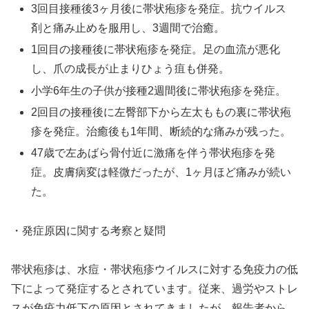
3回目接種後3ヶ月後に帯状疱疹を発症。抗ウイルス
剤と痛み止めを服用し、3週間で治癒。
1回目の接種後に帯状疱疹を発症。足の血流が悪化
し、爪の成長が止まりひょう疽も併発。
小学6年生の子供が接種2週間後に帯状疱疹を発症。
2回目の接種後に左臀部下から左太ももの裏に帯状疱
疹を発症。治癒後も1年間、断続的な痛みが残った。
47歳で左あばら骨付近に激痛を伴う帯状疱疹を発
症。皮膚病変は軽微だったが、1ヶ月ほど痛みが続い
た。
・発症原因に関する考察と疑問
帯状疱疹は、水痘・帯状疱疹ウイルスに対する免疫力の低
下によって発症するとされています。従来、過労やストレ
スが免疫力低下の原因とされてきましたが、報告者から