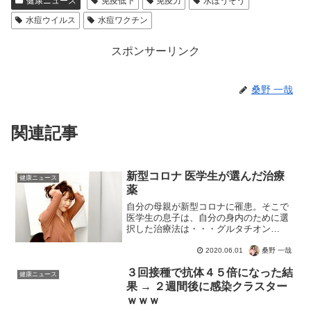
健康ニュース
免疫低下
免疫力
水ぼうそう
水痘ウイルス
水痘ワクチン
スポンサーリンク
桑野 一哉
関連記事
新型コロナ 医学生が選んだ治療
健康ニュース
薬
自分の母親が新型コロナに罹患。そこで
医学生の息子は、自分の身内のために選
択した治療法は・・・グルタチオン
(GSH)・2,273円グルタチオンは、3つの
アミノ酸から成るトリペプチドである。
桑野 一哉
2020.06.01
通常はあまり見られないシステインのア
３回接種で抗体４５倍になった結
ミノ基とグルタミン...
健康ニュース
果 → ２週間後に感染クラスター
ｗｗｗ