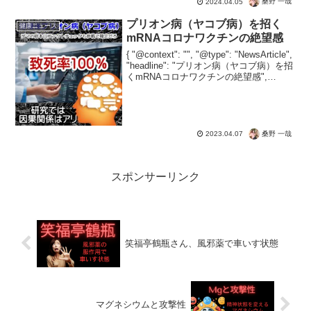
桑野 一哉
2024.04.05
本。」にて、紅麹で「ファンコニー症候
群」（腎障害）という根拠のないデマを
プリオン病（ヤコブ病）を招く
健康ニュース
放送。コロナ茶番同様に、根...
mRNAコロナワクチンの絶望感
{ "@context": "", "@type": "NewsArticle",
"headline": "プリオン病（ヤコブ病）を招
くmRNAコロナワクチンの絶望感",
"image": [ "" ], "datePublished":...
桑野 一哉
2023.04.07
スポンサーリンク
笑福亭鶴瓶さん、風邪薬で車いす状態
マグネシウムと攻撃性